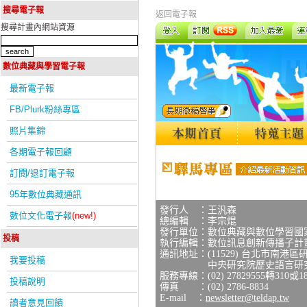
搜尋電子報
返回電子報
搜尋計畫內網站資源
數位典藏與學習電子報
最新電子報
FB/Plurk粉絲專區
照片集錦
各期電子報回顧
訂閱/退訂電子報
95年數位典藏通訊
發行人 ：王汎森
數位文化電子報
(new!)
總編輯 ：李宗焜
發行單位：數位典藏與數位學習國
投稿
執行編輯：數位訊息創新傳播子計
通訊地址：(11529) 台北市南港區
我要投稿
中央研究院歷史語言研究所研
服務專線：(02) 27829555轉310或1
投稿說明
傳真 ：(02) 2786-8834
E-mail ：
newsletter@teldap.tw
讀者意見回饋