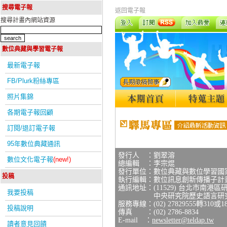
搜尋電子報
返回電子報
搜尋計畫內網站資源
數位典藏與學習電子報
最新電子報
FB/Plurk粉絲專區
照片集錦
各期電子報回顧
訂閱/退訂電子報
95年數位典藏通訊
發行人 ：劉翠溶
數位文化電子報
(new!)
總編輯 ：李宗焜
發行單位：數位典藏與數位學習國
投稿
執行編輯：數位訊息創新傳播子計
通訊地址：(11529) 台北市南港區
我要投稿
中央研究院歷史語言研究所研
服務專線：(02) 27829555轉310或1
投稿說明
傳真 ：(02) 2786-8834
E-mail ：
newsletter@teldap.tw
讀者意見回饋