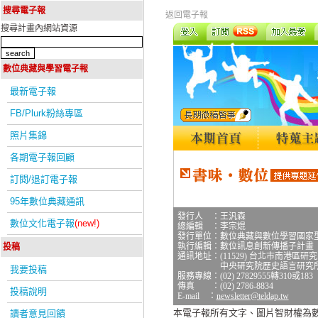
搜尋電子報
返回電子報
搜尋計畫內網站資源
數位典藏與學習電子報
最新電子報
FB/Plurk粉絲專區
照片集錦
各期電子報回顧
訂閱/退訂電子報
95年數位典藏通訊
發行人 ：王汎森
數位文化電子報
(new!)
總編輯 ：李宗焜
發行單位：數位典藏與數位學習國家
執行編輯：數位訊息創新傳播子計畫
投稿
通訊地址：(11529) 台北市南港區研
中央研究院歷史語言研究所研究
我要投稿
服務專線：(02) 27829555轉310或183
傳真 ：(02) 2786-8834
投稿說明
E-mail ：
newsletter@teldap.tw
本電子報所有文字、圖片智財權為
讀者意見回饋