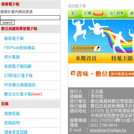
搜尋電子報
返回電子報
搜尋計畫內網站資源
數位典藏與學習電子報
最新電子報
FB/Plurk粉絲專區
照片集錦
各期電子報回顧
訂閱/退訂電子報
95年數位典藏通訊
發行人 ：王汎森
數位文化電子報
(new!)
總編輯 ：李宗焜
發行單位：數位典藏與數位學習國
投稿
執行編輯：數位訊息創新傳播子計
通訊地址：(11529) 台北市南港區
我要投稿
中央研究院歷史語言研究所研
服務專線：(02) 27829555轉310或1
投稿說明
傳真 ：(02) 2786-8834
E-mail ：
newsletter@teldap.tw
讀者意見回饋