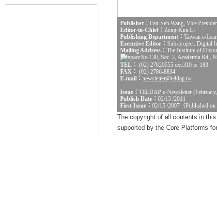
Publisher：
Fan-Sen Wang, Vice Presiden
Editor-in-Chief：
Zong-Kun Li
Publishing Department：
Taiwan e-Lear
Executive Editor：
Sub-project: Digital
Mailing Address：
The Institute of Hist
No.130, Sec. 2, Academia Rd., Na
TEL：
(02) 27829555 ext:310 or 183
FAX：
(02) 2786-8834
E-mail：
newsletter@teldap.tw
Issue：
TELDAP e-Newsletter (February,
Publish Date：
02/15 /2011
First Issue：
02/15 /2007（Published on
The copyright of all contents in th
supported by the Core Platforms for