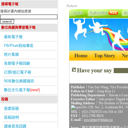
搜尋電子報
Return
搜尋計畫內網站資源
數位典藏與學習電子報
最新電子報
FB/Plurk粉絲專區
照片集錦
各期電子報回顧
訂閱/退訂電子報
95年數位典藏通訊
Publisher：
Fan-Sen Wang, Vice Presiden
數位文化電子報
(new!)
Editor-in-Chief：
Zong-Kun Li
Publishing Department：
Taiwan e-Lear
Executive Editor：
Sub-project: Digital
投稿
Mailing Address：
The Institute of Hist
No.130, Sec. 2, Academia Rd., Na
我要投稿
TEL：
(02) 27829555 ext:310 or 183
FAX：
(02) 2786-8834
投稿說明
E-mail：
newsletter@teldap.tw
讀者意見回饋
Issue：
數位典藏與學習電子報第一三