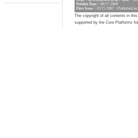
Publish Date：
08/17 /2009
First Issue：
02/15 /2007（Published on
The copyright of all contents in th
supported by the Core Platforms for