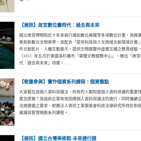
【展訊】故宮數位畫時代：過去與未來
國立故宮博物院近十年來執行諸如數位典藏等多項數位計畫，為推
美和新數位文物美學，並配合「提供科技與人文跨域文創環境計畫
件文創影片、人機互動展示，提供文物展覽中虛實互補之教育經驗
（101）年五月於美國洛杉磯市「華僑文教服務中心」，推出「故宮
代：過去與未來」特展。 ...
【敬邀參與】實作個資系列課程：個資盤點
大家都在說個人資料保護法，所有的人都知道個人資料保護的重要
要怎麼做？為協助企業有效因應個人資料保護法的施行，同時兼顧
法規遵偱之需求，財團法人資訊工業策進會科技法律研究所特針對
維護與管理規劃系列課程。...
【展訊】國立台灣美術館-未來通行證