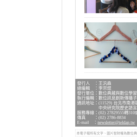
發行人 ：王汎森
總編輯 ：李宗焜
發行單位：數位典藏與數位學習
執行編輯：數位訊息創新傳播子
通訊地址：(11529) 台北市南
中央研究院歷史語言研究
服務專線：(02) 27829555轉310
傳真 ：(02) 2786-8834
E-mail ：
newsletter@teldap.tw
本電子報所有文字、圖片智財權為數位典