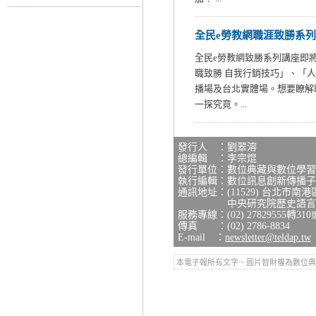
全民e勞教網職涯致勝系
全民e勞教網致勝系列講座即將
職致勝 自我行銷技巧」、「
播場及台北實體場。想要瞭解
一探究竟。...
發行人 ：劉翠溶
總編輯 ：李宗焜
發行單位：數位典藏與數位學習
執行編輯：數位訊息創新傳播子
通訊地址：(11529) 台北市南
中央研究院歷史語言研究
服務專線：(02) 27829555轉310
傳真 ：(02) 2786-8834
E-mail ：
newsletter@teldap.tw
本電子報所有文字、圖片智財權為數位典