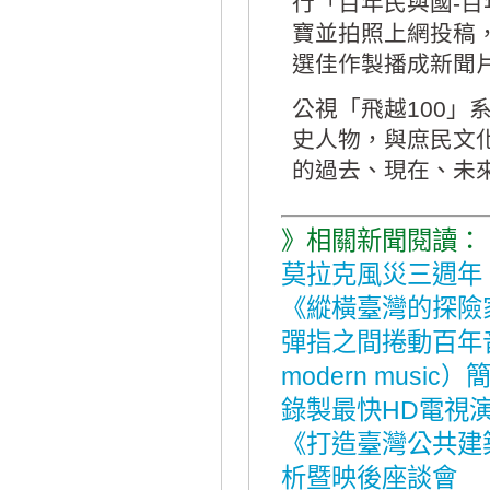
行「百年民與國-
寶並拍照上網投稿，
選佳作製播成新聞
公視「飛越100
史人物，與庶民文
的過去、現在、未
》相關新聞閱讀：
莫拉克風災三週年
《縱橫臺灣的探險
彈指之間捲動百年音樂
modern music）
錄製最快HD電視
《打造臺灣公共建
析暨映後座談會