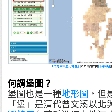
「台灣百年歷史地圖」
網站 新增2個
日治時期
何謂堡圖？
堡圖也是一種
地形圖
，但
「堡」是清代曾文溪以北