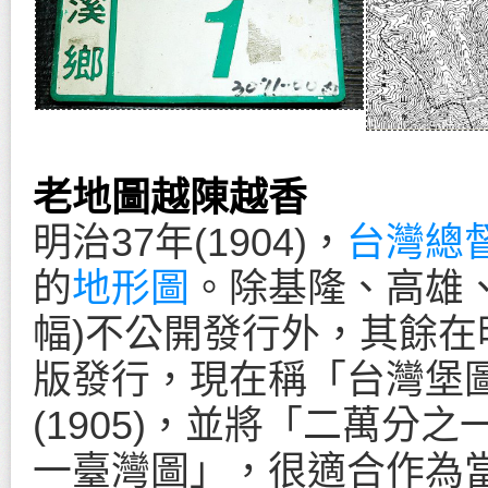
老地圖越陳越香
明治37年(1904)，
台灣總
的
地形圖
。除基隆、高雄、
幅)不公開發行外，其餘在明治
版發行，現在稱「台灣堡圖
(1905)，並將「二萬分
一臺灣圖」，很適合作為