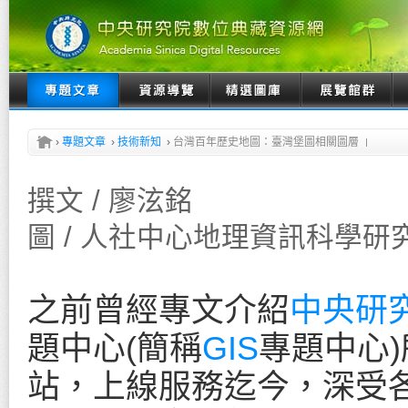
›
專題文章
›
技術新知
›
台灣百年歷史地圖：臺灣堡圖相關圖層
撰文 / 廖泫銘
圖 / 人社中心地理資訊科學研
之前曾經專文介紹
中央研
題中心(簡稱
GIS
專題中心
站，上線服務迄今，深受