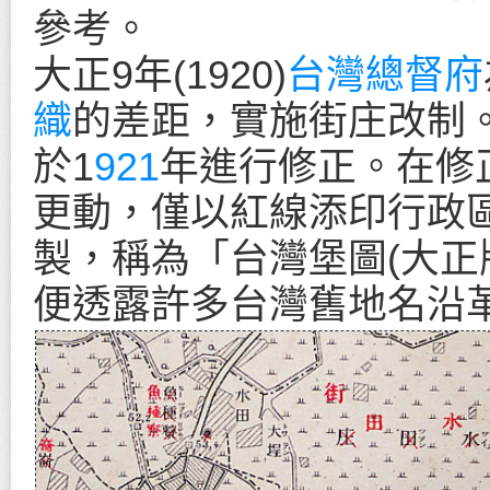
參考。
大正9年(1920)
台灣總督府
織
的差距，實施街庄改制
於1
921
年進行修正。在修
更動，僅以紅線添印行政
製，稱為「台灣堡圖(大正版
便透露許多台灣舊地名沿