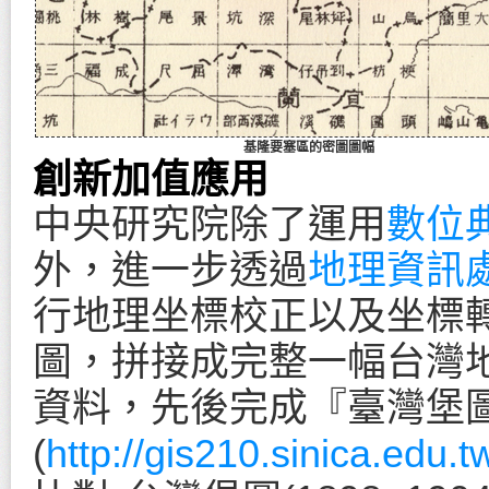
基隆要塞區的密圖圖幅
創新加值應用
中央研究院除了運用
數位
外，進一步透過
地理資訊
行地理坐標校正以及坐標轉
圖，拼接成完整一幅台灣
資料，先後完成『臺灣堡
(
http://gis210.sinica.edu.