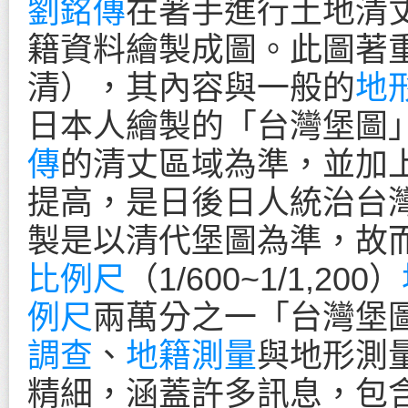
劉銘傳
在著手進行土地清
籍資料繪製成圖。此圖著
清），其內容與一般的
地
日本人繪製的「台灣堡圖」
傳
的清丈區域為準，並加
提高，是日後日人統治台
製是以清代堡圖為準，故
比例尺
（1/600~1/1,200）
例尺
兩萬分之一「台灣堡
調查
、
地籍測量
與地形測
精細，涵蓋許多訊息，包