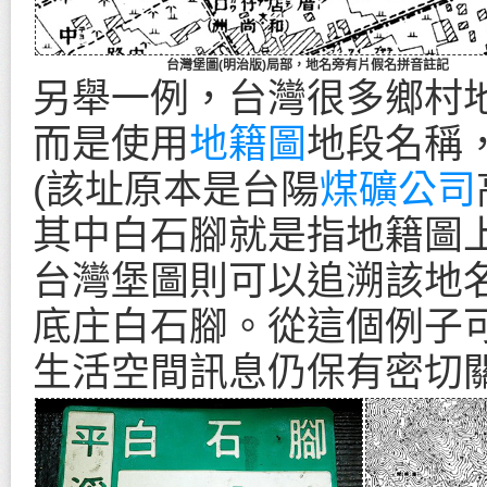
台灣堡圖(明治版)局部，地名旁有片假名拼音註記
另舉一例，台灣很多鄉村
而是使用
地籍圖
地段名稱
(該址原本是台陽
煤礦公司
其中白石腳就是指地籍圖
台灣堡圖則可以追溯該地
底庄白石腳。從這個例子
生活空間訊息仍保有密切