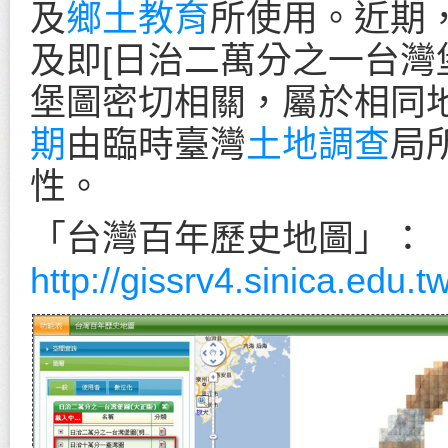
及
鄉土教育
所使用。近期，
及即[日治二萬分之一台灣
堡圖密切相關，屬於相同
期
由臨時臺灣
土地調查
局
性。
「台灣百年歷史地圖」：
http://gissrv4.sinica.edu.t