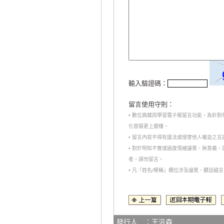
輸入驗證碼：
留言使用守則：
• 數位典藏與學習電子報留言功能，為針
化發展更上層樓。
• 留言內容不得有違法或侵害他人權益之
• 對於明知不實或過度情緒謾罵、無意義
者，請勿留言。
• 凡「姓名/暱稱」欄位涉及謾罵、髒話
發行人 ：王汎森