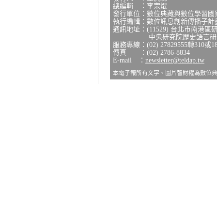
總編輯 ：李宗焜
發行單位：數位典藏與數位學習國
執行編輯：數位訊息創新傳播子計
通訊地址：(11529) 台北市南港區
中央研究院歷史語言研究所
服務專線：(02) 27829555轉310或1
傳真 ：(02) 2786-8834
E-mail ：
newsletter@teldap.tw
本電子報所有文字、圖片智財權為數位