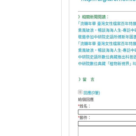
》相關新聞閱讀：
｢流轉年華 臺灣女性檔案百年特
乘風破浪，暢談海海人生-專訪中
敬邀參加中研院史語所傅斯年圖
｢流轉年華 臺灣女性檔案百年特
乘風破浪，暢談海海人生-專訪中
中研院史語所數位典藏推出科普
中研院數位典藏「植物新視界｣ 8
》留 言
回應(0筆)
給個回應
*
姓名：
*
郵件：