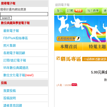
搜尋電子報
返回電子報
搜尋計畫內網站資源
數位典藏與學習電子報
最新電子報
FB/Plurk粉絲專區
照片集錦
各期電子報回顧
訂閱/退訂電子報
95年數位典藏通訊
5.99元
數位文化電子報
(new!)
數
投稿
(人氣：10288
)
我要投稿
投稿說明
讀者意見回饋