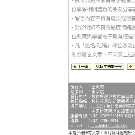
• 數位典藏與學習電子報
位學習相關議題的朋友分享
• 留言內容不得有違法或
• 對於明知不實或過度情
位典藏與學習電子報有權逕
• 凡「姓名/暱稱」欄位涉
刪除發言文章。不同意上述
發行人 ：王汎森
總編輯 ：李宗焜
發行單位：數位典藏與數位學習國
執行編輯：數位訊息創新傳播子計
通訊地址：(11529) 台北市南港區
中央研究院歷史語言研究所研
服務專線：(02) 27829555轉310或1
傳真 ：(02) 2786-8834
E-mail ：
newsletter@teldap.tw
本電子報所有文字、圖片智財權為數位