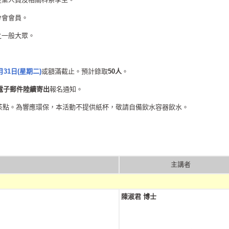
分會會員。
之一般大眾。
31日(星期二)
或額滿截止。預計錄取
50人
。
電子郵件陸續寄出
報名通知。
茶點。為響應環保，本活動不提供紙杯，敬請自備飲水容器飲水。
主講者
陳淑君 博士