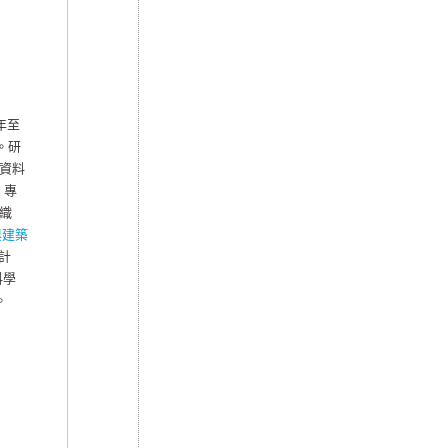
年至
授。研
資料
，專
織
與建築
計
科學
。