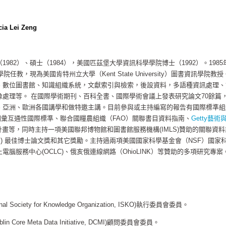
a Lei Zeng
982）、碩士（1984），美國匹茲堡大學資訊科學學院博士（1992）。1985
任教，現為美國肯特州立大學（Kent State University）圖書資訊學院教
、數位圖書館、知識組織系統，文獻索引與檢索，後設資料，多語種資訊處理、
處理等。 在國際學術期刊、百科全書、國際學術會議上發表研究論文70餘篇
、亞洲、歐洲各國講學和做特邀主講。目前參與或主持編寫的報告有國際標準組
詞彙互通性國際標準、聯合國糧農組織（FAO）關聯書目資料指南、
Getty藝術
畫等，同時主持一項美國聯邦博物館和圖書館服務機構(IMLS)贊助的關聯資料
IS) 最佳博士論文獎和其它獎勵。主持過兩項美國國家科學基金會（NSF）國家
腦服務中心(OCLC)、俄亥俄連線網路（OhioLINK）等贊助的多項研究專案
tional Society for Knowledge Organization, ISKO)執行委員會委員。
blin Core Meta Data Initiative, DCMI)顧問委員會委員。