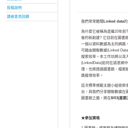
投稿說明
讀者意見回饋
我們常常聽聞
Linked data
的
為什麼它被稱為是繼20年前T
後的新創建? 它目前在圖書館、
一個以資料數據為主的網路
可藉由關聯數據(Linked
搜索效率。本工作坊將以深入淺
(LinkedData)如何在語意網
理，也將透過圖書館、檔案館與
路搜尋效率。
這次標準規範主題小組很榮
台，與我們分享關聯數據在
圖書館之邀，將在
8/03(星期
★參加資格
1.圖書館、檔案館及博物館