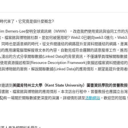
時代來了，它究竟是個什麼概念?
im Berners-Lee發明全球資訊網（WWW），改造我們使用資訊與協同工作的
檔案館與博物館社群，是如何被運用呢? Web2.0已朝向web3.0進化，Web3.
，同時也是語意網的時代。從文件間連結的網路提升至資料間連結的網路，差異
 Data)的應用讓電腦理解搜尋文本的內容，自動完成符合邏輯的語意搜尋工作，進
出的方式分享關聯數據(Linked Data)的背景資訊，不僅讓學員理解關聯數據
中使用資源描述框架(Resource Description Framework)來描述檔案資料間連結
博物館的案例，解說關聯數據(Linked Data)的應用情形，期望能提升使用
幸邀請到
美國肯特州立大學（Kent State University）圖書資訊學院的曾蕾教授
圖書館、檔案館與博物館的應用情形。本次訪台行程中，曾蕾教授也應國立台灣
五)
有一場關於關聯數據更深度的演講，詳細情形請至
活動網站
，歡迎您的蒞臨
從業人員及相關科系學生。