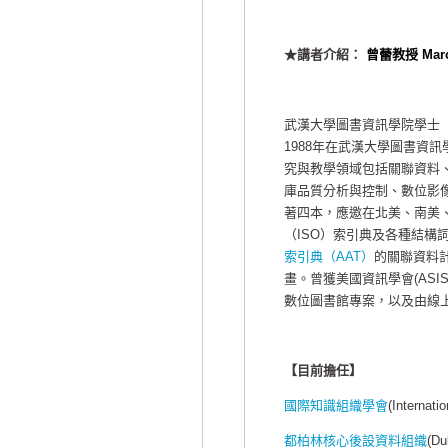
★講者介紹：
曾蕾教授 Marci
武漢大學圖書資訊學院學士（1
1988年在武漢大學圖書資訊學院
究與教學領域包括關聯資料
庫品質分析與控制、數位影像
著四本，應邀在北美、南美
（ISO）索引典及各種結構
索引典（AAT）
的關聯資料計
畫。曾獲美國資訊學會(AS
數位圖書館專案，以及由線上電
【目前擔任】
國際知識組織學會
(Interna
都柏林核心後設資料組織
(Du