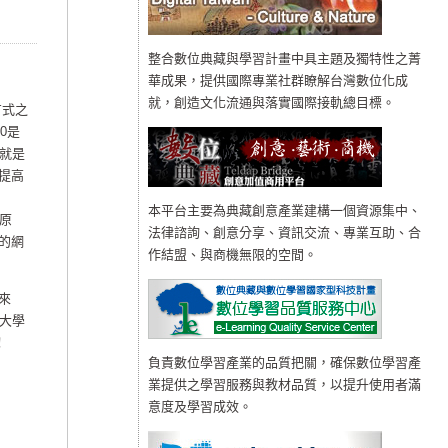
整合數位典藏與學習計畫中具主題及獨特性之菁
華成果，提供國際專業社群瞭解台灣數位化成
就，創造文化流通與落實國際接軌總目標。
方式之
0是
就是
而提高
本平台主要為典藏創意產業建構一個資源集中、
的原
法律諮詢、創意分享、資訊交流、專業互助、合
者的網
作結盟、與商機無限的空間。
來
大學
！
負責數位學習產業的品質把關，確保數位學習產
業提供之學習服務與教材品質，以提升使用者滿
意度及學習成效。