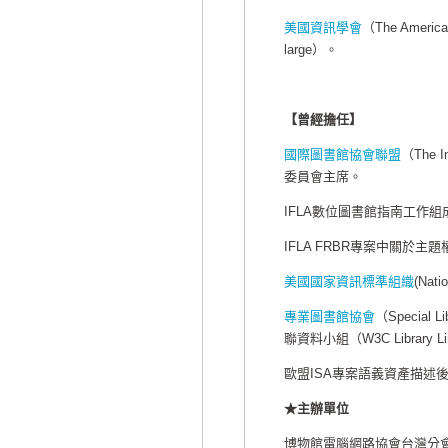
美國資訊學會
（The American
large）。
【曾經擔任】
國際圖書館協會聯盟
（The In
委員會主席。
IFLA數位圖書館指南工作組
IFLA FRBR專案中關於主
美國國家資訊標準組織
(Nat
專業圖書館協會
（Special
聯資料小組（W3C Library Lin
歐盟ISA專案語義資產描述後設資料As
★主辦單位
博物館電腦網路協會台灣分會