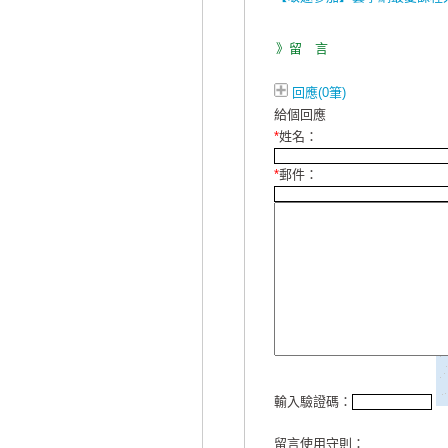
》留 言
回應(0筆)
給個回應
*
姓名：
*
郵件：
輸入驗證碼：
留言使用守則：