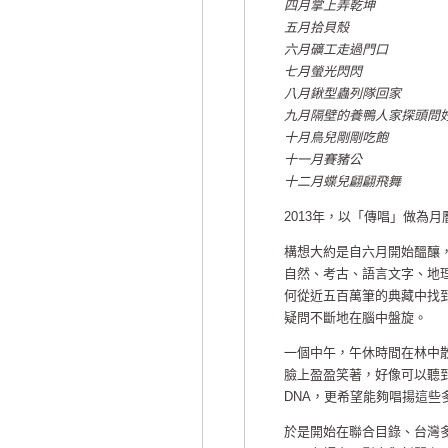
四月掌上弄乾坤
五月拾貝殼
六月礦工走過門口
七月螢光閃閃
八月鍬型蟲列隊回家
九月隔壁的養鴨人家探頭問
十月鳥兒剛剛吃飽
十一月賽豬公
十二月蝶兒翩翩飛舞
2013年，以「傳唱」做為月
構想大約是自六月開始醞釀
自然、考古、語言文字、地理
何從近五百萬筆的典藏中找
疑問不斷地在腦中盤旋。
一個中午，午休時間在林中
臉上盈盈笑著，好像可以聽
DNA，更希望能夠唱揚這
於是開始在聯合目錄、台灣