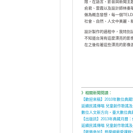
限，在語言、影音與新聞主
俞君、雲霞以及設計師林秦
做為概念發想，每一個TEL
社會、自然、人文中美麗、
設計製作的過程中，我特別
不知道台灣有這麼漂亮的影像
在之後佐著這些漂亮的影像
》相關新聞閱讀：
【歡迎來稿】2010年數位典
延續民謠傳唱 兒童創作歌謠
數位人文新方向‧臺大數位典
【出版訊】2013年典藏月曆：
延續民謠傳唱 兒童創作歌謠
【敬邀參加】藝學網最愛課程