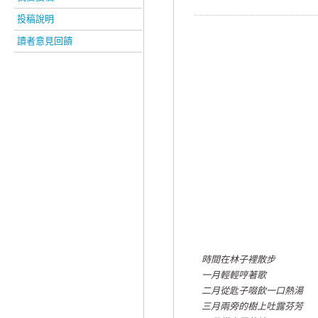
投稿說明
讀者意見回饋
時間在林子裡散步
一月輕輕哼著歌
二月從匙子啜飲一口熱湯
三月兩旁的樹上吐露芬芳