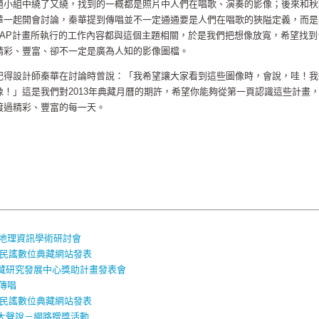
題小組中繞了又繞，找到的一概都是照片中人們在唱歌、演奏的影像；後來和秋
華一起開會討論，秦華提到傳唱並不一定通通要是人們在唱歌的狹隘定義，而是
DAP計畫所執行的工作內容都與這個主題相關，於是我們把想像放寬，希望找到
精彩、豐富、卻不一定是廣為人知的影像圖檔。
記得設計師秦華在討論時曾說：「我希望讓大家看到這些圖像時，會說，哇！我
！」這是我們對2013年典藏月曆的期許，希望你能夠從第一頁認識這些計畫
渡過精彩、豐富的每一天。
藏地理資訊學術研討會
及民謠數位典藏網站發表
藏研究發展中心獎助計畫發表會
傳唱
及民謠數位典藏網站發表
大聲說－網路贈獎活動