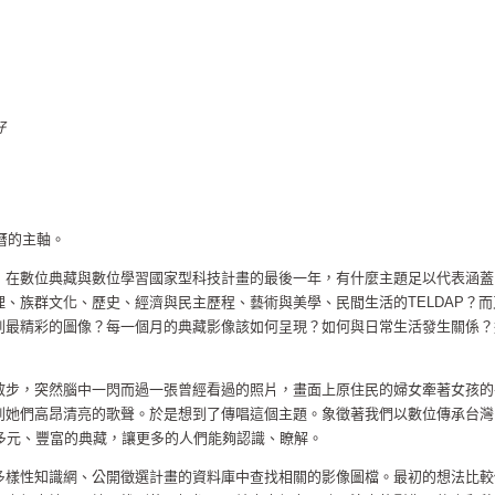
好
曆的主軸。
，在數位典藏與數位學習國家型科技計畫的最後一年，有什麼主題足以代表涵蓋
、族群文化、歷史、經濟與民主歷程、藝術與美學、民間生活的TELDAP？而
到最精彩的圖像？每一個月的典藏影像該如何呈現？如何與日常生活發生關係？
散步，突然腦中一閃而過一張曾經看過的照片，畫面上原住民的婦女牽著女孩的
到她們高昂清亮的歌聲。於是想到了傳唱這個主題。象徵著我們以數位傳承台灣
些多元、豐富的典藏，讓更多的人們能夠認識、瞭解。
多樣性知識網、公開徵選計畫的資料庫中查找相關的影像圖檔。最初的想法比較