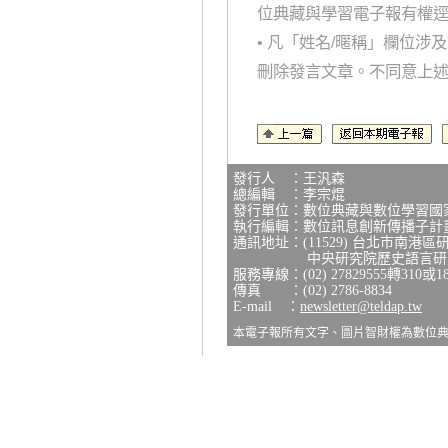
位典藏與學習電子報有權
• 凡「姓名/暱稱」欄位
刪除發言文章。不同意上
發行人 ：王汎森
總編輯 ：李宗焜
發行單位：數位典藏與數位學習國
執行編輯：數位訊息創新傳播子計
通訊地址：(11529) 台北市南港區
中央研究院歷史語言研究所
服務專線：(02) 27829555轉310或1
傳真 ：(02) 2786-8834
E-mail ：
newsletter@teldap.tw
本電子報所有文字、圖片智財權為數位