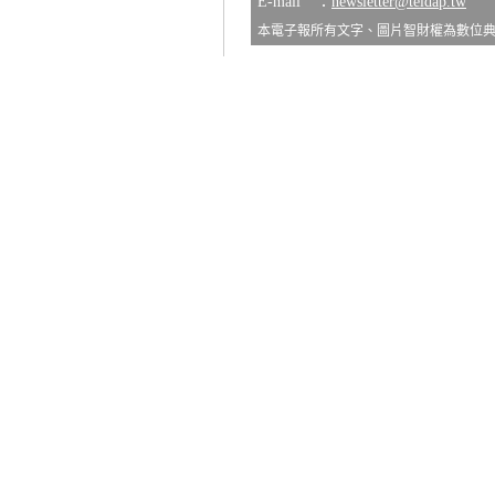
E-mail ：
newsletter@teldap.tw
本電子報所有文字、圖片智財權為數位