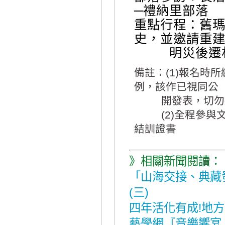
─禮納里部落
重點行程：舊
史，並邀請重
明災後遷
備註：(1)報名時
例，該作已視同公
開發表，切勿將原
(2)全程參與文
結訓證書
》相關新聞閱讀：
「山海交接、典藏
(三)
四年活化有成!地
藝學網『音樂響宴