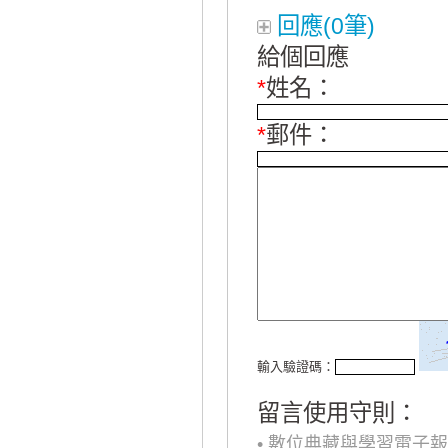
回應(0筆)
給個回應
*
姓名：
*
郵件：
輸入驗證碼：
留言使用守則：
• 數位典藏與學習電子