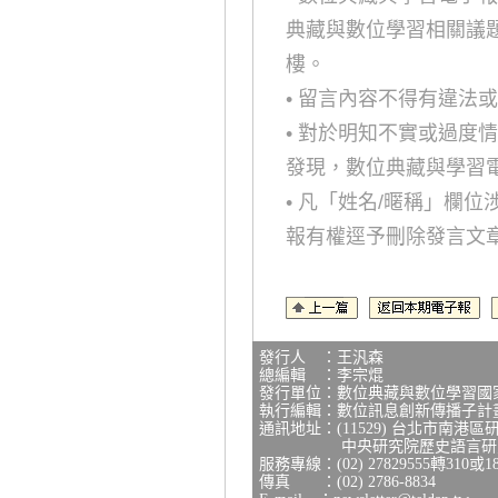
典藏與數位學習相關議
樓。
• 留言內容不得有違法
• 對於明知不實或過度
發現，數位典藏與學習
• 凡「姓名/暱稱」欄
報有權逕予刪除發言文
發行人 ：王汎森
總編輯 ：李宗焜
發行單位：數位典藏與數位學習國
執行編輯：數位訊息創新傳播子計
通訊地址：(11529) 台北市南港區
中央研究院歷史語言研究所
服務專線：(02) 27829555轉310或1
傳真 ：(02) 2786-8834