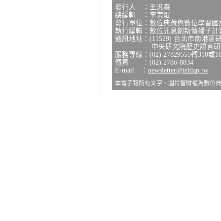
發行人 ：王汎森
總編輯 ：李宗焜
發行單位：數位典藏與數位學習國
執行編輯：數位訊息創新傳播子計
通訊地址：(11529) 台北市南港區
中央研究院歷史語言研究所
服務專線：(02) 27829555轉310或1
傳真 ：(02) 2786-8834
E-mail ：
newsletter@teldap.tw
本電子報所有文字、圖片智財權為數位