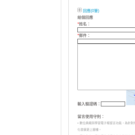
回應(0筆)
給個回應
*
姓名：
*
郵件：
輸入驗證碼：
留言使用守則：
• 數位典藏與學習電子報留言功能，為針
化發展更上層樓。