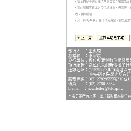
• 留言內容不得有違法或侵害他人權益之
• 對於明知不實或過度情緒謾罵、無意義
者，請勿留言。
• 凡「姓名/暱稱」欄位涉及謾罵、髒話
發行人 ：王汎森
總編輯 ：李宗焜
發行單位：數位典藏與數位學習國
執行編輯：數位訊息創新傳播子計
通訊地址：(11529) 台北市南港區
中央研究院歷史語言研究所
服務專線：(02) 27829555轉310或1
傳真 ：(02) 2786-8834
E-mail ：
newsletter@teldap.tw
本電子報所有文字、圖片智財權為數位