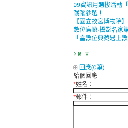
99資訊月選拔活動
踴躍參選！
【國立故宮博物院】
數位島嶼-攝影名家
「當數位典藏遇上數
》留 言
回應(0筆)
給個回應
*
姓名：
*
郵件：