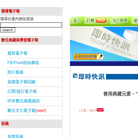
搜尋電子報
搜尋計畫內網站資源
數位典藏與學習電子報
最新電子報
FB/Plurk粉絲專區
照片集錦
各期電子報回顧
訂閱/退訂電子報
善用典藏元素、"
95年數位典藏通訊
數位文化電子報
(new!)
(人氣：9827
)
投稿
我要投稿