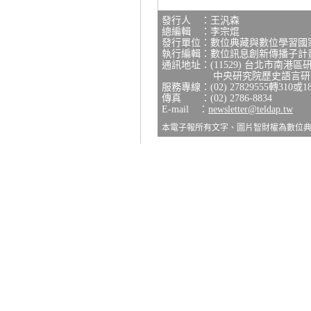
發行人 ：王汎森
總編輯 ：李宗焜
發行單位：數位典藏與數位學習國
執行編輯：數位訊息創新傳播子計
通訊地址：(11529) 台北市南港區
中央研究院歷史語言研究所
服務專線：(02) 27829555轉310或1
傳真 ：(02) 2786-8834
E-mail ：
newsletter@teldap.tw
本電子報所有文字、圖片智財權為數位