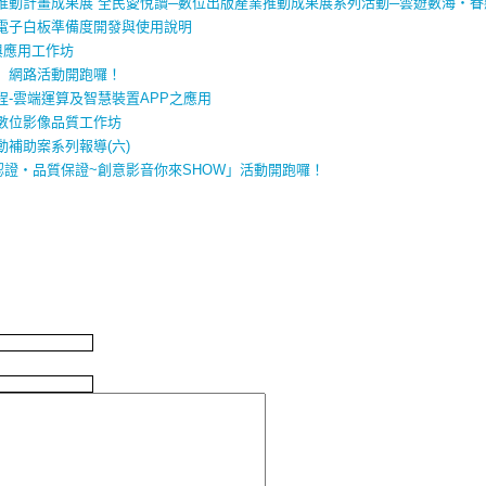
推動計畫成果展 全民愛悅讀─數位出版產業推動成果展系列活動─雲遊數海‧眷
電子白板準備度開發與使用說明
與應用工作坊
」網路活動開跑囉！
-雲端運算及智慧裝置APP之應用
數位影像品質工作坊
補助案系列報導(六)
證‧品質保證~創意影音你來SHOW」活動開跑囉！