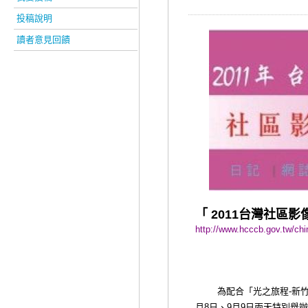
投稿說明
讀者意見回饋
「
台灣社區影
2011
http://www.hcccb.gov.tw/ch
為配合「光之旅程
新
-
月
日、
月
日兩天特別舉辦
8
9
9