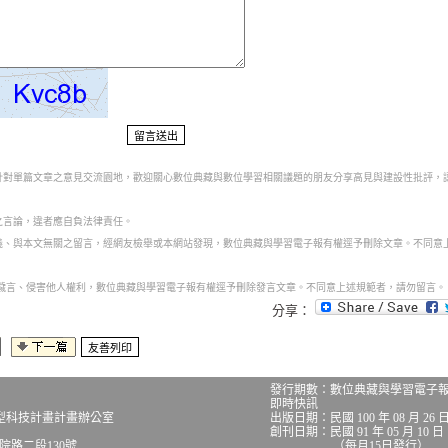
為針對單篇文章之意見交流園地，歡迎關心數位典藏與數位學習相關議題的朋友分享高見與建設性批評，
之言論，違者應自負法律責任。
意義、與本文無關之留言，經網友檢舉或本網站發現，數位典藏與學習電子報有權逕予刪除文章。不同意
話穢言、侵害他人權利，數位典藏與學習電子報有權逕予刪除發言文章。不同意上述規範者，請勿留言。
分享：
發行期數：數位典藏與學習電子
即時快訊
型科技計畫計畫辦公室
出版日期：民國 100 年 08 月 26 
創刊日期：民國 91 年 05 月 10 日
究院路二段130號
（每月15日發行）