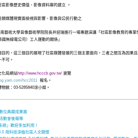
社區影像歷史價值、影像資料庫的建立
。
另類媒體現實面檢視與影響、影像與公民行動之
台南藝術大學音像藝術學院院長井迎瑞進行一場專題演講「社區影像教育的專業
美國無線電公司）工人運動的關係」
個目的，這三個目的展現了社區媒體發展的三個主要面向，三者之間互為因果且
一不可。
文化局網站
http://www.hcccb.gov.tw/
瀏覽
報名。
blog.yam.com/hcc2011
博物館：
涂小姐。
03-5285840
文數位典藏成果展
坊活動會後報導
系統」歡迎多加利用！
.0 用科技深植社區人文關懷