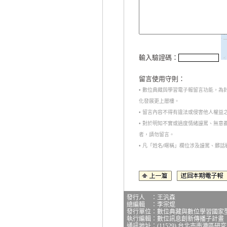
輸入驗證碼：
留言使用守則：
• 數位典藏與學習電子報留言功能，
化發展更上層樓。
• 留言內容不得有違法或侵害他人權益
• 對於明知不實或過度情緒謾罵、無
者，請勿留言。
• 凡「姓名/暱稱」欄位涉及謾罵、髒
發行人 ：王汎森
總編輯 ：李宗焜
發行單位：數位典藏與數位學習國家
執行編輯：數位訊息創新傳播子計畫
通訊地址：(11529) 台北市南港區研