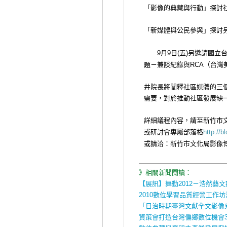
「影像的典藏與行動」探討
「新媒體與公民參與」探討
月
日
五
另邀請國立
9
9
(
)
題－兼談紀錄與
（台灣
RCA
井院長將闡釋社區媒體的三
需要，對於推動社區發展缺
詳細議程內容，請至新竹市
或研討會專屬部落格
http://
或請洽：新竹市文化局影像
》相關新聞閱讀：
【展訊】舞動2012－浩然藝
2010數位學習品質經營工作
「日治時期臺灣文獻全文影像
資策會打造台灣偏鄉數位機會3