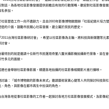
行對話，為各地社區影像發展提供前瞻且有效的行動策略。歡迎對社區影像發展
報名參加。
於社區營造工作一向不遺餘力，且自
年影像博物館開辦「社區紀錄片培力
2003
營造的介面，鼓勵市民關心社區發展，建立屬於庶民的歷史。
「
台灣社區影像研討會」，希望以社區影像為主軸，將科技與新媒體等元
2011
研討會。
會最特別的就是邀請十位新竹市民運用骨董八釐米攝影機拍攝新竹景象，並在會
新竹多元的面貌。
當週也會舉辦社區影像影展，精選各地拍攝的社區影像相關影片進行播映。
論：「城市博物館的影像未來式」邀請藝術家黃心健等人共同探討科技與社
能、角色，與影像在都市再生中扮演的角色。
由台灣各地從事社區影像的工作者一起探討各地方社區影像發展模式，及影像紀