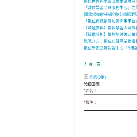
數位典藏與學習之產業發展與
「數位學習品質服務中心」之
{敬邀參加}進階影像技術原理
「數位典藏創意加值商用平台
【敬邀參與】數位學習人培課程
【敬邀參加】博物館數位典藏
鳳鳴八方：數位典藏產業化推動
數位學習品質認證中心「A級認
》留 言
回應(0筆)
給個回應
*
姓名：
*
郵件：