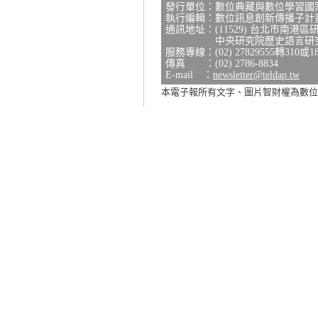
發行單位：數位典藏與數位學習國
執行編輯：數位訊息創新傳播子計
通訊地址：(11529) 台北市南港區
中央研究院歷史語言研究所研
服務專線：(02) 27829555轉310或1
傳真 ：(02) 2786-8834
E-mail ：
newsletter@teldap.tw
本電子報所有文字、圖片智財權為數位