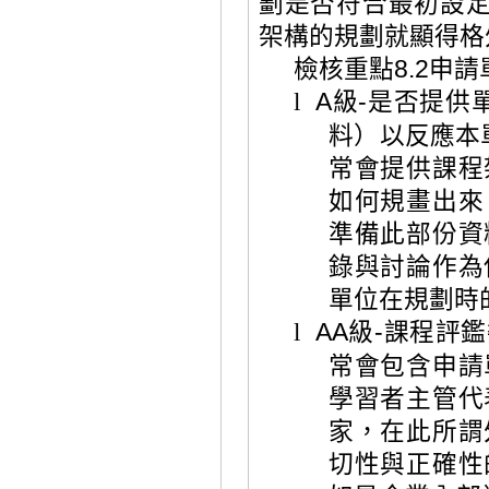
劃是否符合最初設
架構的規劃就顯得格
檢核重點
8.2
申請
級
是否提供
A
-
l
料）
以反應本
常會提供課程
如何規畫出來
準備此部份資
錄與討論作為
單位在規劃時
級
AA
-
課程評鑑
l
常會包含申請
學習者主管代
家，在此所謂
切性與正確性