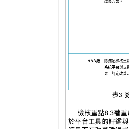
改良方案
。
AAA
級
除滿足檢核重
系統平台與支
果，訂定改善
表
3
檢核重點
8.3
著重
於平台工具的評鑑與