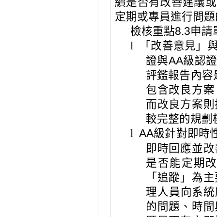
續是否有改善建議或
定期或專員進行問題
檢核重點
8.3
申請
「改善意見」
l
證與
AA
級認
評鑑報告內容
包含改良方案
而改良方案則
較完整的規劃
AA
級針對即時
l
即時回應並改
是否能定期
「追蹤」為主
理人員向系統
的問題、時間