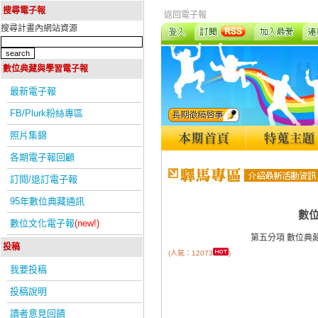
搜尋電子報
返回電子報
搜尋計畫內網站資源
數位典藏與學習電子報
最新電子報
FB/Plurk粉絲專區
照片集錦
各期電子報回顧
訂閱/退訂電子報
95年數位典藏通訊
數
數位文化電子報
(new!)
第五分項 數位典
投稿
(人氣：12073
)
我要投稿
投稿說明
讀者意見回饋