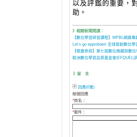
以及評鑑的重要，
助。
》相關新聞閱讀：
【數位學習研習課程】WPBL網路專
Let’s go epprobate! 全
【敬邀參與】第七屆數位典藏與數位
歐洲數位學習品質基金會(EFQUEL
》留 言
回應(0筆)
給個回應
*
姓名：
*
郵件：