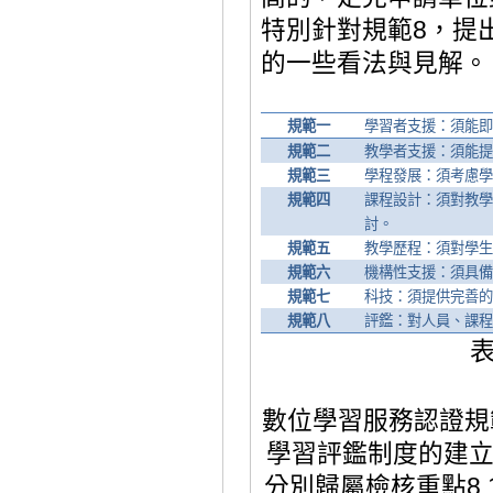
特別針對規範
8
，提
的一些看法與見解。
規範一
學習者支援：須能
規範二
教學者支援：須能
規範三
學程發展：須考慮
規範四
課程設計：須對教
討。
規範五
教學歷程：須對學
規範六
機構性支援：須具
規範七
科技：須提供完善
規範八
評鑑：對人員、課
數位學習服務認證規
學習評鑑制度的建
分別歸屬檢核重點
8.