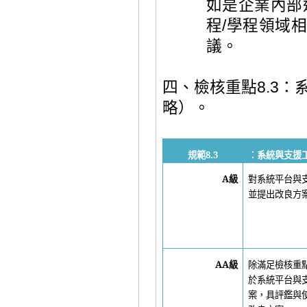
如是企業內部
程
/
學程領域
議。
四、檢核重點
8.3
：
略）
。
規範
8.3
：系統與支援
A
級
對系統平台與
並提出改良方
AA
級
除滿足檢核重
於系統平台與
案，具評鑑與