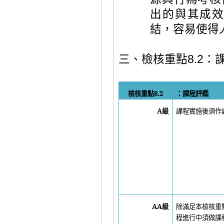
出的與其成
結，容易使得
三、檢核重點
8.2
：
檢核重點
8.2
：課程評鑑
A
級
課程實施後須作
AA
級
除滿足本檢核重
程進行中須做課