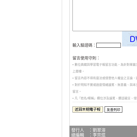
輸入驗證碼：
留言使用守則：
• 數位典藏與學習電子報留言功能，為針對單
上層樓。
• 留言內容不得有違法或侵害他人權益之言論
• 對於明知不實或過度情緒謾罵、無意義、與
留言。
• 凡「姓名/暱稱」欄位涉及謾罵、髒話穢言
發行人 ：劉翠溶
總編輯 ：李宗焜