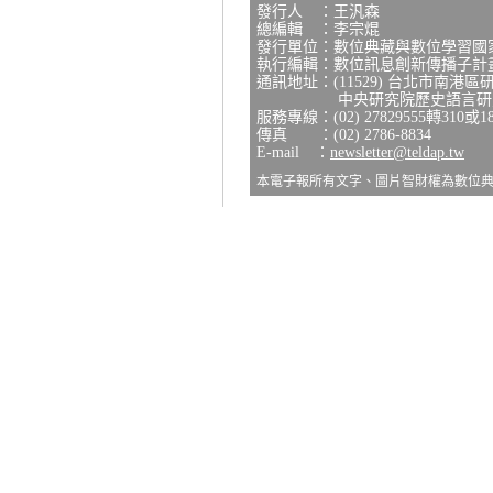
發行人 ：王汎森
總編輯 ：李宗焜
發行單位：數位典藏與數位學習國
執行編輯：數位訊息創新傳播子計
通訊地址：(11529) 台北市南港區
中央研究院歷史語言研究所
服務專線：(02) 27829555轉310或1
傳真 ：(02) 2786-8834
E-mail ：
newsletter@teldap.tw
本電子報所有文字、圖片智財權為數位