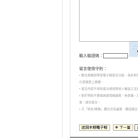
輸入驗證碼：
留言使用守則：
• 數位典藏與學習電子報留言功能，為針
化發展更上層樓。
• 留言內容不得有違法或侵害他人權益之
• 對於明知不實或過度情緒謾罵、無意義
者，請勿留言。
• 凡「姓名/暱稱」欄位涉及謾罵、髒話