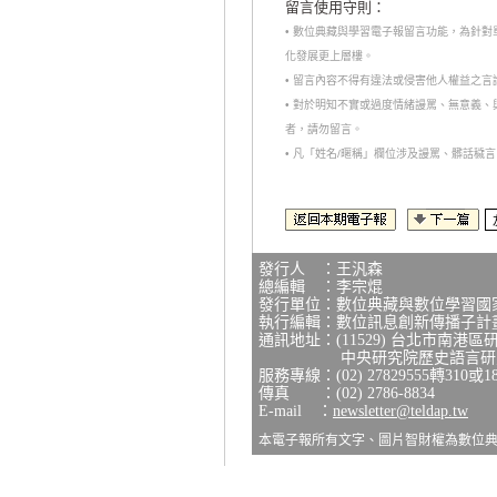
留言使用守則：
• 數位典藏與學習電子報留言功能，為針
化發展更上層樓。
• 留言內容不得有違法或侵害他人權益之
• 對於明知不實或過度情緒謾罵、無意義
者，請勿留言。
• 凡「姓名/暱稱」欄位涉及謾罵、髒話
發行人 ：王汎森
總編輯 ：李宗焜
發行單位：數位典藏與數位學習國
執行編輯：數位訊息創新傳播子計
通訊地址：(11529) 台北市南港區
中央研究院歷史語言研究所
服務專線：(02) 27829555轉310或1
傳真 ：(02) 2786-8834
E-mail ：
newsletter@teldap.tw
本電子報所有文字、圖片智財權為數位