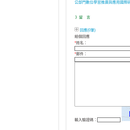
公部門數位學習推廣與應用國際
》留 言
回應(0筆)
給個回應
*
姓名：
*
郵件：
輸入驗證碼：