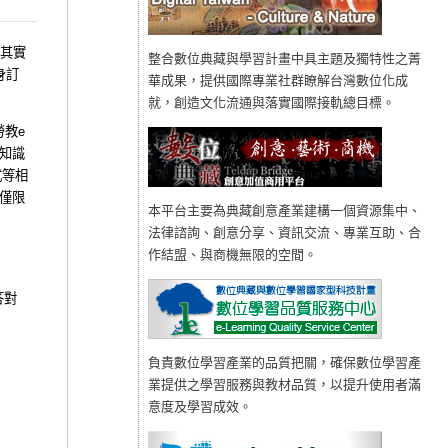
其實
整合數位典藏與學習計畫中具主題及獨特性之菁
身訂
華成果，提供國際專業社群瞭解台灣數位化成
就，創造文化流通與落實國際接軌總目標。
勞教
e
知識
式等相
僅限
本平台主要為典藏創意產業建構一個資源集中、
法律諮詢、創意分享、資訊交流、專業互助、合
作結盟、與商機無限的空間。
答對
負責數位學習產業的品質把關，確保數位學習產
業提供之學習服務與教材品質，以提升使用者滿
意度及學習成效。