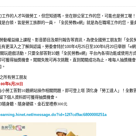
工作的人才叫做勞工，但您知道嗎，坐在辦公室工作的您，可能也是勞工喔！
或是白領，皆是勞工族群的一員，「全民勞教
e
網」就是為在職場工作的您，量
勞動權益線上課程、影音節目及期刊報告等資訊，為使全國勞工朋友對「全民
能有更深入之了解與認識，勞委會特於
100
年
4
月
25
日至
100
年
6
月
20
日舉辦「
e
網
關玩遊戲活動，只要全部答對
10
題「全民勞教
e
網」平台內各項功能或使用方
即可獲得抽獎機會。闖關失敗可再次挑戰，直到闖關成功為止，唯每人抽獎機會
加。
之所有勞工朋友
100
年
6
月
20日
角小勞工答對
10
題網站操作相關問題
，
即可登上塔
頂化身「
勞工達人
」！
全數
留下個人資料即可獲得抽獎機會。
3
隨身聽
、
隨身硬碟
、
金石堂禮券
300元
hilearning.hinet.net/message.do?id=12f7cd9ac6800000251a