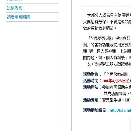
投稿說明
大部分人認為只有使用勞力
讀者意見回饋
只要您有勞保，不管是藍領
做的勞動教育網站。
「全民勞教
e
網」提供各類
網」的各項功能及使用方式
通
勞工達人顯神通」上站闖
關問題，留下個人資料後，
一次，歡迎勞工朋友踴躍參
活動對象
：
「
全民勞教
e
網」
活動時間
：
100
年
4
月
25
日
至
活動辦法
：
參加者需幫助主
並成功闖關者，
活動獎項
：
智慧型手機
、
MP
活動網址請見
：
http://cla.