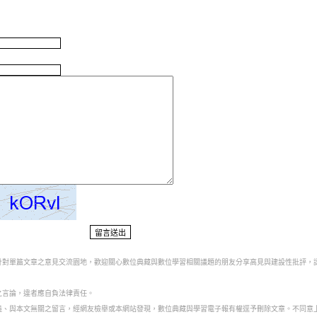
為針對單篇文章之意見交流園地，歡迎關心數位典藏與數位學習相關議題的朋友分享高見與建設性批評，
之言論，違者應自負法律責任。
意義、與本文無關之留言，經網友檢舉或本網站發現，數位典藏與學習電子報有權逕予刪除文章。不同意