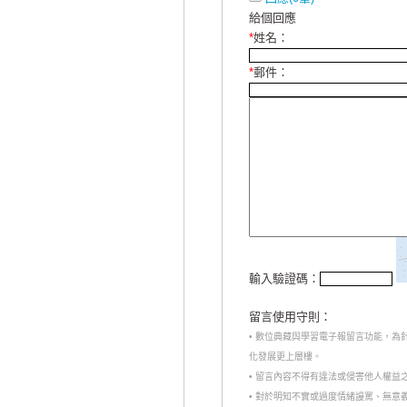
給個回應
*
姓名：
*
郵件：
輸入驗證碼：
留言使用守則：
• 數位典藏與學習電子報留言功能，
化發展更上層樓。
• 留言內容不得有違法或侵害他人權益
• 對於明知不實或過度情緒謾罵、無