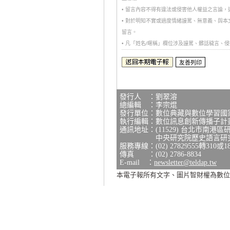
• 留言內容不得有違法或侵害他人權益之言論
• 對於明知不實或過度情緒謾罵、無意義、與
留言。
• 凡「姓名/暱稱」欄位涉及謾罵、髒話穢言
發行人 ：劉翠溶
總編輯 ：李宗焜
發行單位：數位典藏與數位學習國
執行編輯：數位訊息創新傳播子計
通訊地址：(11529) 台北市南港區
中央研究院歷史語言研究所研
服務專線：(02) 27829555轉310或1
傳真 ：(02) 2786-8834
E-mail ：
newsletter@teldap.tw
本電子報所有文字、圖片智財權為數位