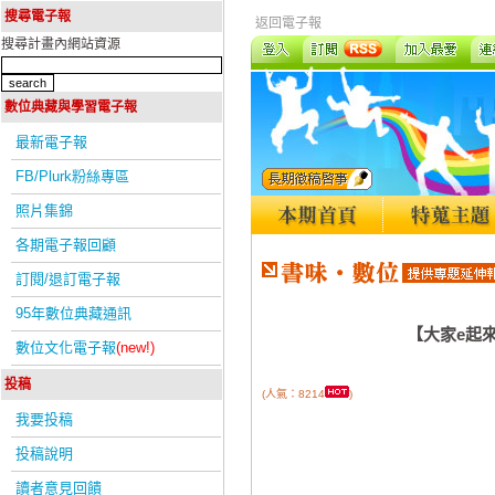
搜尋電子報
返回電子報
搜尋計畫內網站資源
數位典藏與學習電子報
最新電子報
FB/Plurk粉絲專區
照片集錦
各期電子報回顧
訂閱/退訂電子報
95年數位典藏通訊
【大家e起來
數位文化電子報
(new!)
投稿
(人氣：8214
)
我要投稿
投稿說明
讀者意見回饋