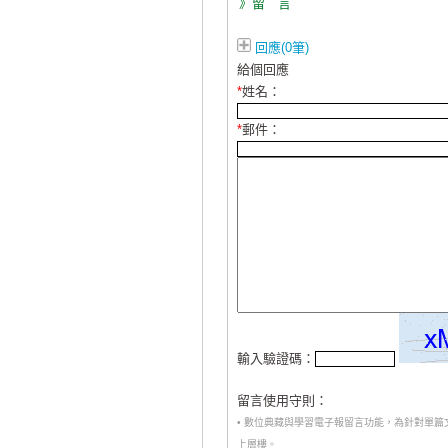
》留 言
回應(0筆)
給個回應
*
姓名：
*
郵件：
輸入驗證碼：
留言使用守則：
• 數位典藏與學習電子報留言功能，為針對單
上層樓。