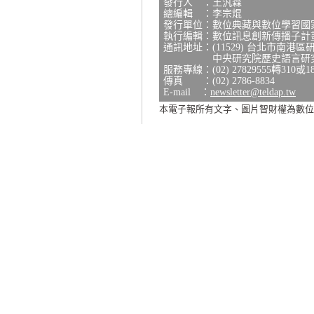
發行人 ：王汎森
總編輯 ：李宗焜
發行單位：數位典藏與數位學習國
執行編輯：數位訊息創新傳播子計
通訊地址：(11529) 台北市南港區
中央研究院歷史語言研究所研
服務專線：(02) 27829555轉310或1
傳真 ：(02) 2786-8834
E-mail ：
newsletter@teldap.tw
本電子報所有文字、圖片智財權為數位