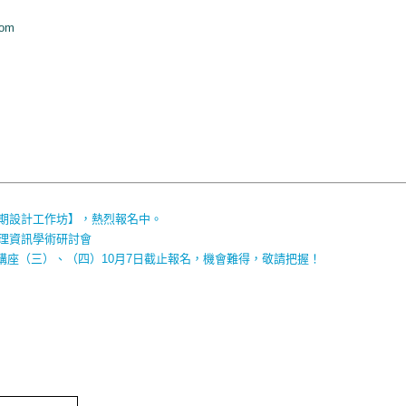
com
暑期設計工作坊】，熱烈報名中。
地理資訊學術研討會
講座（三）、（四）10月7日截止報名，機會難得，敬請把握！