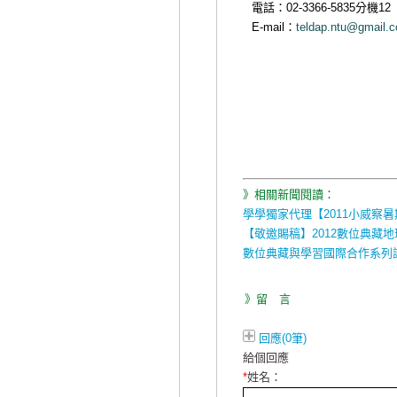
電話：02-3366-5835分機12
E-mail：
teldap.ntu@gmail.
》相關新聞閱讀：
學學獨家代理【2011小威察
【敬邀賜稿】2012數位典藏
數位典藏與學習國際合作系列
》留 言
回應(0筆)
給個回應
*
姓名：