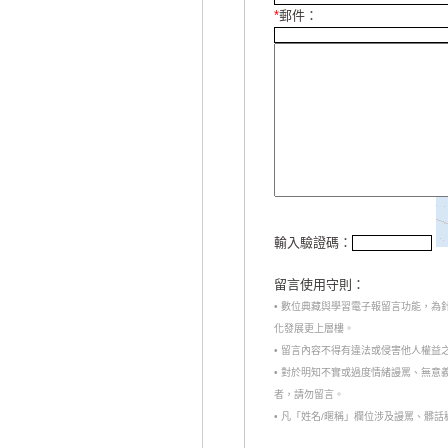
*
郵件：
輸入驗證碼：
留言使用守則：
• 數位典藏與學習電子報留言功能，
化發展更上層樓。
• 留言內容不得有違法或侵害他人權益
• 對於明知不實或過度情緒謾罵、無
者，請勿留言。
• 凡「姓名/暱稱」欄位涉及謾罵、髒