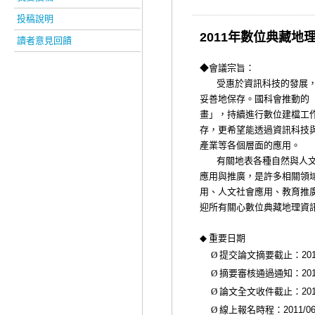
投稿說明
2011年數位典藏地
讀者意見回饋
◆會議宗旨：
受惠於資訊科技的發展，
妥善地保存。國科會推動的
畫」，持續進行數位建檔工
存，更希望能透過資訊科技
產業等各個層面的應用。
有關地表各種自然與人文現
應用與推廣，是許多相關領
用、人文社會應用、教育推
迎所有關心數位典藏地理資
◆
重要日期
Ø
提交論文摘要截止：
201
Ø
摘要審核通過通知：
201
Ø
論文全文收件截止：
201
Ø
線上報名時程：
2011/06