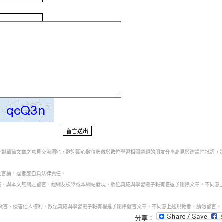
為針對單篇文章之意見交流園地，歡迎關心數位典藏與數位學習相關議題的朋友分享高見與建設性批評，
之言論，違者應自負法律責任。
意義、與本文無關之留言，經網友檢舉或本網站發現，數位典藏與學習電子報有權逕予刪除文章。不同意
話穢言、侵害他人權利，數位典藏與學習電子報有權逕予刪除發言文章。不同意上述規範者，請勿留言。
分享：