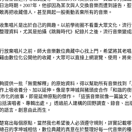
日治時期。
年，他卻因為某次與人交換音樂而遭到誣告，惹
2007
敢再把收藏借人，甚至興起一股衝動丟棄所有的音樂。
收集唱片是出於自己的興趣。以前學術圈不看重大眾文化，流行
整理資料，尤其是拍攝《跳舞時代》紀錄片之後，流行音樂變成
行放棄唱片之前，
師大
音樂數位典藏中心
找上門，希望將其老唱
藉由數位化公開他的收藏，大眾可以直接上網瀏覽、使用，將來
夠提供一批「無需解釋」的原始資料，得以幫助所有音樂找到「
作上吸收養分、加以延伸。像是李坤城與豬頭皮合作「和諧的夜
城市化的故事，即是延伸原點的傑作。「這張音樂就像一篇論文
包括演唱者、專輯出處。」透過前人建構的田野調查、錄音、出
的語言，創意由此而生。
楚寫出每個原點，當然我也希望後人必須遵守規則，詳實記載哪
總召的李坤城相信，數位典藏的真意在於整理好每一代音樂的種