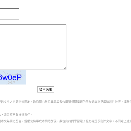
對單篇文章之意見交流園地，歡迎關心數位典藏與數位學習相關議題的朋友分享高見與建設性批評，讓數
論，違者應自負法律責任。
、與本文無關之留言，經網友檢舉或本網站發現，數位典藏與學習電子報有權逕予刪除文章。不同意上述