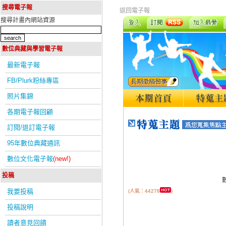
搜尋電子報
返回電子報
搜尋計畫內網站資源
數位典藏與學習電子報
最新電子報
FB/Plurk粉絲專區
照片集錦
各期電子報回顧
訂閱/退訂電子報
95年數位典藏通訊
數位文化電子報
(new!)
投稿
我要投稿
(人氣：44278
)
投稿說明
讀者意見回饋