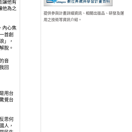
些讓他有
讓他為之
提供參與計畫詳細資訊、相關出版品、研發及運
用之技術等資訊介紹。
，內心焦
一首創
浪」，
解脫。
的音
我回
是用台
驚覺台
反思何
國人，