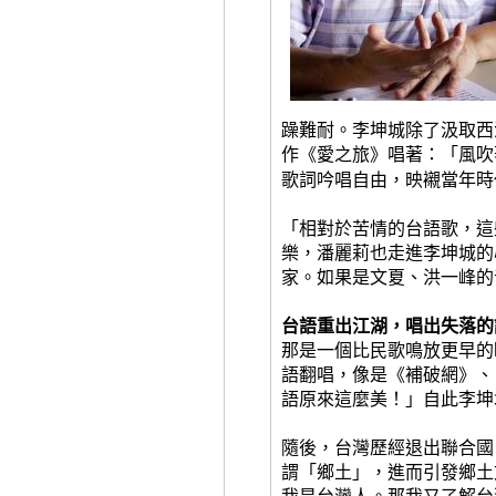
躁難耐。李坤城除了汲取西
作《愛之旅》唱著：「風吹
歌詞吟唱自由，映襯當年時
「相對於苦情的台語歌，這
樂，潘麗莉也走進李坤城的
家。如果是文夏、洪一峰的
台語重出江湖，唱出失落的
那是一個比民歌鳴放更早的
語翻唱，像是《補破網》、
語原來這麼美！」自此李坤
隨後，台灣歷經退出聯合國
謂「鄉土」，進而引發鄉土