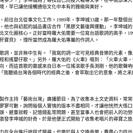
灣多少？」李坤城為了尋找自己而投入報導文學，在中南部深入
境，早已讓他接觸通俗文化中本有的雅緻與美好。
，前往台北從事文化工作。
年，李坤城
歲。那一年整個台
1989
33
，他也與初起的誠品書店合作「黑膠文藝復興運動」。李坤城的
北文化圈核心。正好當時羅大佑需要一位寫台語歌詞的高手，
19
肝寶貝》，理所當然成為羅大佑專屬的作詞人。
歌詞，並非無中生有。「我寫的詞一定可見經典音樂的元素，像
經和
搖嬰仔歌
。」另外，羅大佑的《火車》唱到：「
火車火車，
向，而這首歌的靈感來自日本一位搖滾歌手長渕剛，他的歌聲吶
「我聽過台灣各個時代的經典之後，會萃取出它的意象，將之承
製作主持「藝術台灣」廣播節目，為了收集本土文史資料，常常
寥寥可數，詢問每個人實情的版本不盡相同，才讓他恍然大悟口
誤、避重就輕、記憶錯亂等問題，甚至當事人也會把前人的功勞
激發李坤城的好奇，於是他便正式開始了收集老唱片的尋寶之旅
力在全台進行地毯式搜尋，也樂於與人交換音樂，費盡心力找出