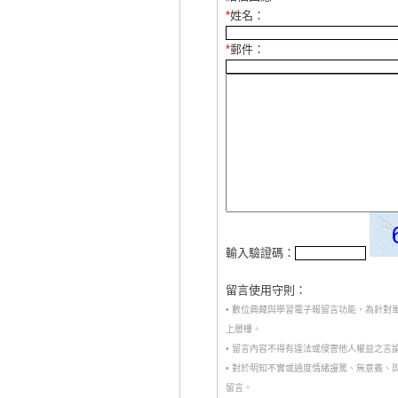
*
姓名：
*
郵件：
輸入驗證碼：
留言使用守則：
• 數位典藏與學習電子報留言功能，為針
上層樓。
• 留言內容不得有違法或侵害他人權益之言
• 對於明知不實或過度情緒謾罵、無意義
留言。