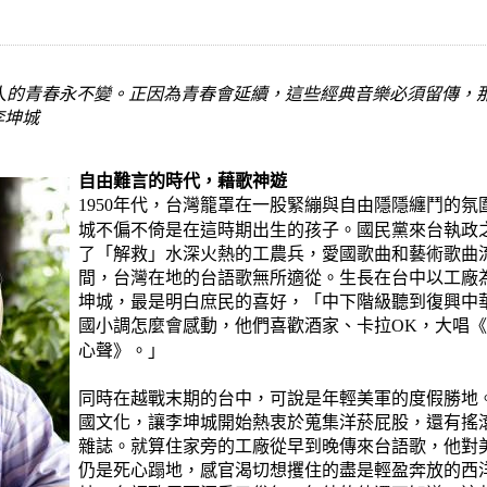
人的青春永不變。正因為青春會延續，這些經典音樂必須留傳，
李坤城
自由難言的時代，藉歌神遊
年代，台灣籠罩在一股緊繃與自由隱隱纏鬥的氛
1950
城不偏不倚是在這時期出生的孩子。國民黨來台執政
了「解救」水深火熱的工農兵，愛國歌曲和藝術歌曲
間，台灣在地的台語歌無所適從。生長在台中以工廠
坤城，最是明白庶民的喜好，「中下階級聽到復興中
國小調怎麼會感動，他們喜歡酒家、卡拉
，大唱《
OK
心聲》。」
同時在越戰末期的台中，可說是年輕美軍的度假勝地
國文化，讓李坤城開始熱衷於蒐集洋菸屁股，還有搖
雜誌。就算住家旁的工廠從早到晚傳來台語歌，他對
仍是死心蹋地，感官渴切想攫住的盡是輕盈奔放的西