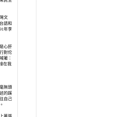
常民生
灣文
台語和
年李
91
是心肝
行對佗
喊著：
接在我
毫無頭
述的蹊
往自己
。
上萬張