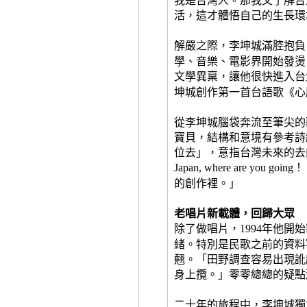
我是台灣人。那我又了解台
活，這才體悟自己的生長環
解嚴之際，李坤城滿腔抱負
學、音樂、電影界開始發燙
文學異稟，讓他很快進入台
坤城創作第一首台語歌《心
從李坤城腦袋奔流至筆尖的
寶貝，結構和意境有參考詩
位去
」
，意指台灣未來的去
！
Japan, where are you going
的創作裡。」
老唱片新載體，回歸大眾
除了做唱片，
年他開始
1994
緒。特別是民歌之前的資料
翹。「田野調查容易出現訛
身上攬。」零零總總的疑點
二十年的旅程中，李坤城獨