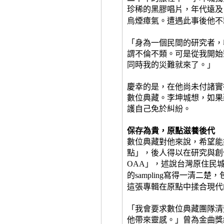
珍稀的黑膠唱片，年代遠及
烏煙瘴氣。遭遇此事後他不
「身為一個民間的研究者，
謂不倫不類。可是從我開始
同時我的災難就來了。」
慶幸的是，在他尚未付諸實
數位典藏。李坤城想，如果
護自己免於糾紛。
保存為貴，原點滋養後代
數位典藏對他來說，希望能
點」，後人得以在研究與創
」，述說台灣原住民
OAA
的
寫得一清二楚，
sampling
這張專輯在原點中揉合現代
「我會要求數位典藏團隊清
他帶來靈感。」曾為金曲獎