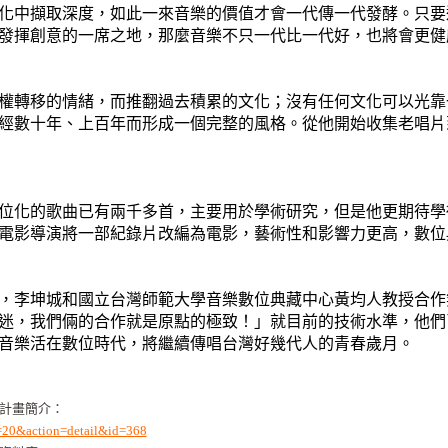
化中擷取深度，如此一來音樂的價值才會一代傳一代發酵。只要
發揮創意的一席之地，那麼音樂不只一代比一代好，也將會更健
權轉移的情緒，而推翻過去積累的文化；沒有任何文化可以光靠
經數十年、上百年而形成一個完整的風格。從他開始收集老唱片
位化的歌曲已有兩千多首，主要用於學術研究，但是他更期待學
電影導演將一部紀錄片改編為電影，藝術性和影響力更高，數位
，李坤城和國立台灣師範大學音樂數位典藏中心黃均人教授合作
迷，我們倆的合作就是原點的極致！」就目前的技術水準，他們
音樂活在數位時代，將繼續傳唱台灣好幾代人的青春歲月。
 計畫簡介：
at=20&action=detail&id=368