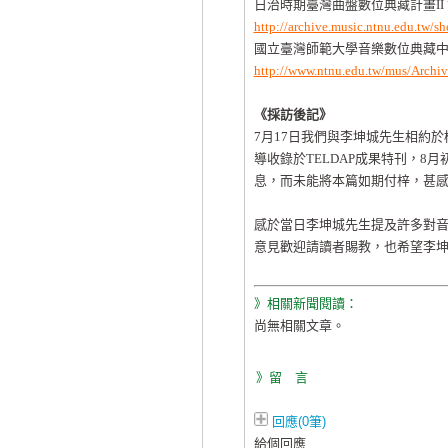
日治時期臺灣曲盤數位典藏計畫II
http://archive.music.ntnu.edu.tw/sh
國立臺灣師範大學音樂數位典藏
http://www.ntnu.edu.tw/mus/Archi
《採訪後記》
7月17日我們與李坤城先生相約
導收錄於TELDAP成果特刊，
息，而未能將本篇如期付梓，甚
感於當日李坤城先生提及許多對
意見歡迎請讀者賜教，也希望李
》相關新聞閱讀：
尚無相關文章。
》留 言
回應(0筆)
給個回應