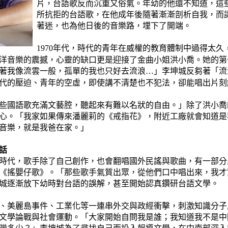
片，台語歌反而沉重又俗氣。年幼的他還不知道，這
所抗拒的台語歌，在他成年後隨著漸漸剖析自我，而
著迷，也為他日後的音樂路，埋下了開端。
年代，時代的青年在威權的教育體制中過得太久
1970
洋音樂的震撼，心靈的缺口更是迎接了金曲小姐洪小喬。她的第
著我像流雲一般，孤單的我也只好去流浪
」李坤城反芻著「流
…
代的壓迫、青年的空虛，即使講不清楚也不犯法，卻能唱出片刻
些國語歌充滿文藝腔，聽起來有難以名狀的自由。」除了洪小喬
心。「我家如果傳來潘麗莉的《戒指花》，附近工廠就會知道是
音樂，就是我爸在家。」
話
時代，歌手除了自己創作，也會翻唱國外民謠與歌曲，有一部分
《
搖嬰仔歌
》。「那些歌手氣質出眾，從他們口中唱出來，我才
城逐漸放下幼時對台語的誤解，甚至開始認真鑽研台語文學。
、美麗島事件、工業化等一連串外交與政經衝擊，刺激知識分子
文學論戰與社會運動。「大家開始自問我是誰；我知道我不是中