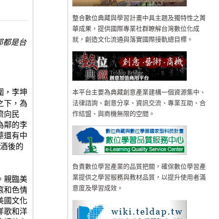
整合數位典藏與學習計畫中具主題及獨特性之菁
華成果，提供國際專業社群瞭解台灣數位化成
就，創造文化流通與落實國際接軌總目標。
那都是台
圍，李坤
本平台主要為典藏創意產業建構一個資源集中、
之下，為
法律諮詢、創意分享、資訊交流、專業互助、合
流向民
作結盟、與商機無限的空間。
為鄰的李
華還有中
酒後的
負責數位學習產業的品質把關，確保數位學習產
。親臨美
業提供之學習服務與教材品質，以提升使用者滿
滾和色情
意度及學習成效。
美國文化
洋歌和洋