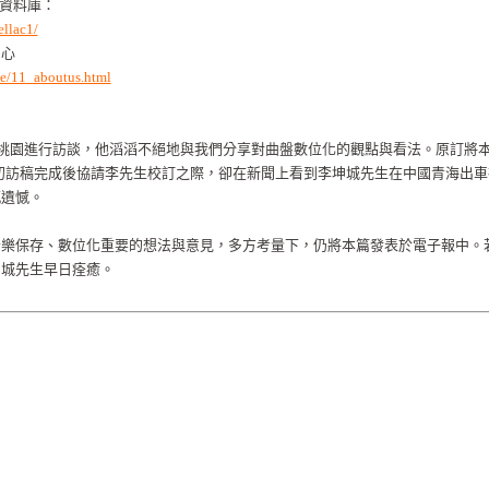
 資料庫：
ellac1/
中心
ve/11_aboutus.html
於桃園進行訪談，他滔滔不絕地與我們分享對曲盤數位化的觀點與看法。原訂將
8月初訪稿完成後協請李先生校訂之際，卻在新聞上看到李坤城先生在中國青海出
感遺憾。
音樂保存、數位化重要的想法與意見，多方考量下，仍將本篇發表於電子報中。
坤城先生早日痊癒。