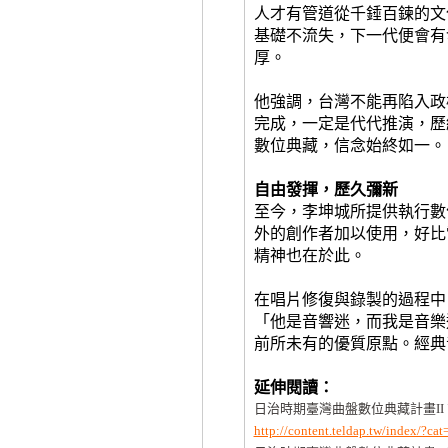
人才有管道從千錘百鍊的文
基礎不流失，下一代便會有
厚。
他強調，台灣不能再陷入政
完成，一定是代代推演，歷
數位典藏，信念始終如一。
自由發揮，歷久彌新
至今，李坤城所提供執行數
外的創作者加以使用，好比
精神也在於此。
在唱片修復與錄製的過程中
「他是音響迷，而我是音樂
前所未有的優質原點。經典
延伸閱讀：
日治時期臺灣曲盤數位典藏計畫II
http://content.teldap.tw/index/?c