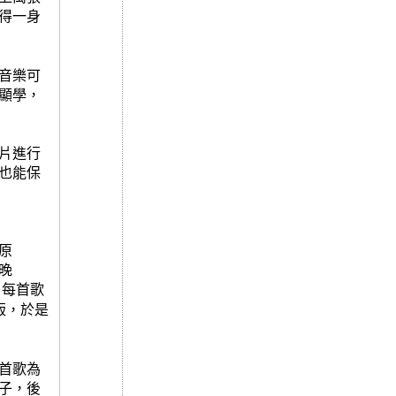
得一身
音樂可
顯學，
片進行
也能保
原
晚
，每首歌
版，於是
首歌為
子，後