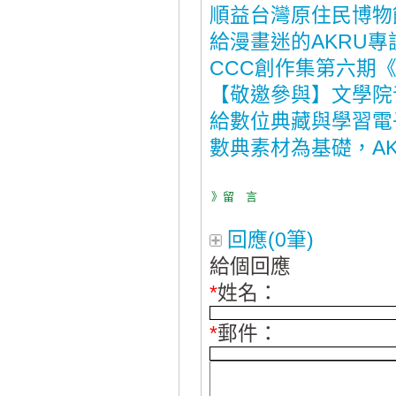
順益台灣原住民博物
給漫畫迷的AKRU專
CCC創作集第六期
【敬邀參與】文學院
給數位典藏與學習電
數典素材為基礎，A
》留 言
回應(0筆)
給個回應
*
姓名：
*
郵件：