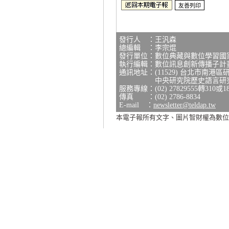
發行人 ：王汎森
總編輯 ：李宗焜
發行單位：數位典藏與數位學習國
執行編輯：數位訊息創新傳播子計
通訊地址：(11529) 台北市南港區
中央研究院歷史語言研究所研
服務專線：(02) 27829555轉310或1
傳真 ：(02) 2786-8834
E-mail ：
newsletter@teldap.tw
本電子報所有文字、圖片智財權為數位