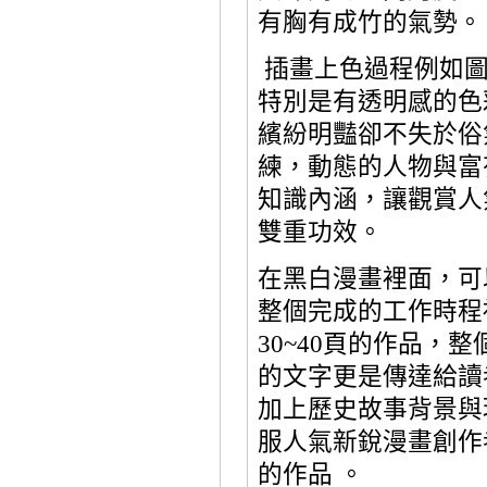
有胸有成竹的氣勢。
插畫上色過程例如
特別是有透明感的色
繽紛明豔卻不失於俗
練，動態的人物與富
知識內涵，讓觀賞人
雙重功效。
在黑白漫畫裡面，可
整個完成的工作時程
30~40
頁的作品，整
的文字更是傳達給讀
加上歷史故事背景與
服人氣新銳漫畫創作
的作品 。