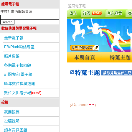
搜尋電子報
返回電子報
搜尋計畫內網站資源
數位典藏與學習電子報
最新電子報
FB/Plurk粉絲專區
照片集錦
各期電子報回顧
訂閱/退訂電子報
95年數位典藏通訊
數位文化電子報
(new!)
投稿
(人氣：60906
)
我要投稿
投稿說明
讀者意見回饋