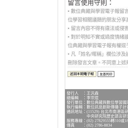
留言使用守則：
• 數位典藏與學習電子報
位學習相關議題的朋友分享
• 留言內容不得有違法或
• 對於明知不實或過度情
位典藏與學習電子報有權逕
• 凡「姓名/暱稱」欄位涉
刪除發言文章。不同意上述
發行人 ：王汎森
總編輯 ：李宗焜
發行單位：數位典藏與數位學習國
執行編輯：數位訊息創新傳播子計
通訊地址：(11529) 台北市南港區
中央研究院歷史語言研究所研
服務專線：(02) 27829555轉310或1
傳真 ：(02) 2786-8834