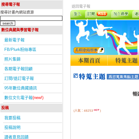
搜尋電子報
返回電子報
搜尋計畫內網站資源
數位典藏與學習電子報
最新電子報
FB/Plurk粉絲專區
照片集錦
各期電子報回顧
訂閱/退訂電子報
95年數位典藏通訊
暢
數位文化電子報
(new!)
投稿
(人氣：48253
)
我要投稿
投稿說明
讀者意見回饋