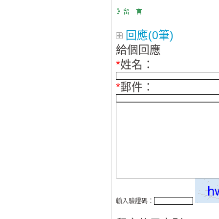
》留 言
回應(0筆)
給個回應
*
姓名：
*
郵件：
輸入驗證碼：