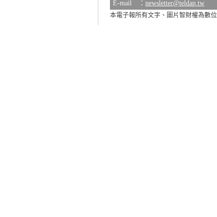
E-mail ：
newsletter@teldap.tw
本電子報所有文字、圖片智財權為數位