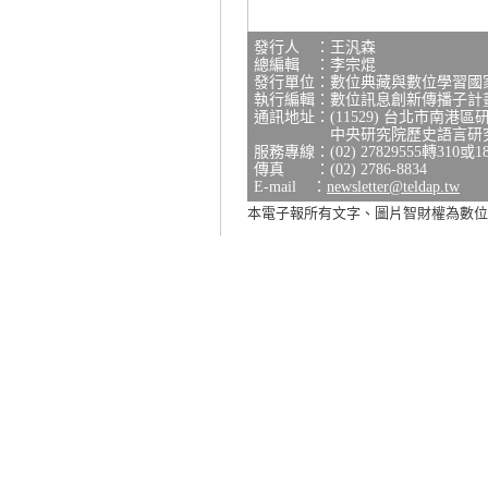
發行人 ：王汎森
總編輯 ：李宗焜
發行單位：數位典藏與數位學習國
執行編輯：數位訊息創新傳播子計
通訊地址：(11529) 台北市南港區
中央研究院歷史語言研究所研
服務專線：(02) 27829555轉310或1
傳真 ：(02) 2786-8834
E-mail ：
newsletter@teldap.tw
本電子報所有文字、圖片智財權為數位