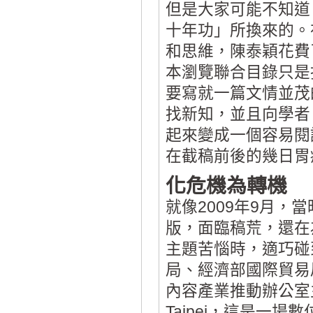
但是大家可能不知道
十年功」所換來的。
和思維，陳泰穎花費
本瀏覽聯合目錄只是
要寫就一篇文情並茂
找新知，並且向學者
起來變成一個容易閱
在截稿前後的幾日胃
化危機為轉機
就像2009年9月，
版，面臨稿荒，還在
主題苦惱時，適巧碰
局、經濟部國際貿易
內容產業推動辦公室主辦
Taipei，這是一場