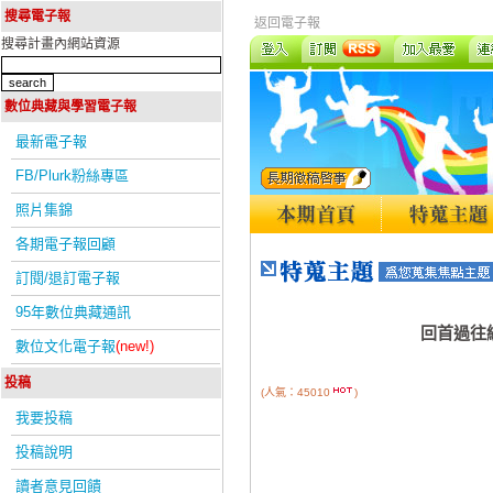
搜尋電子報
返回電子報
搜尋計畫內網站資源
數位典藏與學習電子報
最新電子報
FB/Plurk粉絲專區
照片集錦
各期電子報回顧
訂閱/退訂電子報
95年數位典藏通訊
回首過往
數位文化電子報
(new!)
投稿
(人氣：45010
)
我要投稿
投稿說明
讀者意見回饋