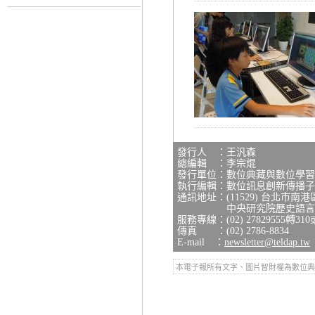
發行人 ：王汎森
總編輯 ：李宗焜
發行單位：數位典藏與數位學習
執行編輯：數位訊息創新傳播子
通訊地址：(11529) 台北市南
中央研究院歷史語言研究
服務專線：(02) 27829555轉310
傳真 ：(02) 2786-8834
E-mail ：
newsletter@teldap.tw
本電子報所有文字、圖片智財權為數位典