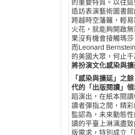
的重要特質。以往這
造訪表演藝術圖書館
跨越時空藩籬，輕易
火花，就能夠開啟無
果沒有機會接觸瑪莎
而Leonard Be
的美國大眾，何止千
將扮演文化感染與擴
「感染與擴延」之餘
代的「出版閱讀」領
蹈演出，在紙本閱讀
讀者彈指之間，精彩
監認為，未來動態性
讀的平臺上淋漓盡致
版需求，特別成立「