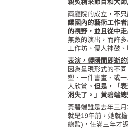
親炙精采節目和大師
兩廳院的成立，
不只
讓國內的藝術工作者
的視野，並且從中走
無數的演出，而許多
工作坊、優人神鼓、
表演，轉瞬間即逝的
因為呈現形式的不同
塑、一件書畫、或一
人欣賞。
但是，「表
消失了。」黃碧端總
黃碧端雖是去年三月
就是19年前，她就
總監)，任滿三年才