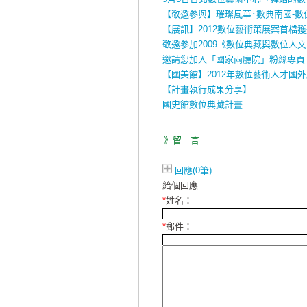
【敬邀參與】璀璨風華･數典南國-數
【展訊】2012數位藝術策展案首檔
敬邀參加2009《數位典藏與數位人
邀請您加入「國家兩廳院」粉絲專頁
【國美館】2012年數位藝術人才國
【計畫執行成果分享】
國史館數位典藏計畫
》留 言
回應(0筆)
給個回應
*
姓名：
*
郵件：