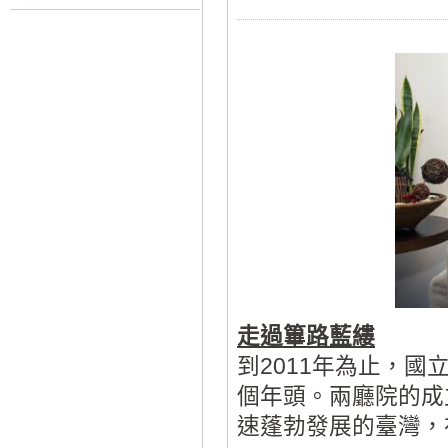
走過篳路藍縷
到2011年為止，國
個年頭。兩廳院的成
速蓬勃發展的臺灣，