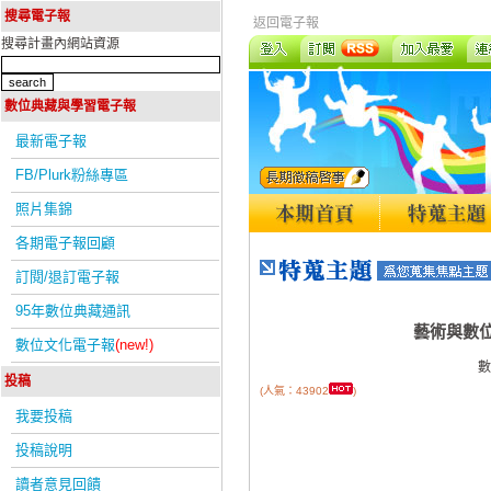
搜尋電子報
返回電子報
搜尋計畫內網站資源
數位典藏與學習電子報
最新電子報
FB/Plurk粉絲專區
照片集錦
各期電子報回顧
訂閱/退訂電子報
95年數位典藏通訊
藝術與數
數位文化電子報
(new!)
數
投稿
(人氣：43902
)
我要投稿
投稿說明
讀者意見回饋