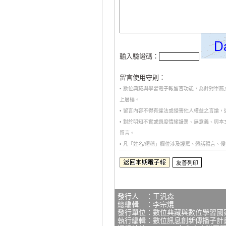
輸入驗證碼：
留言使用守則：
• 數位典藏與學習電子報留言功能，為針對單
上層樓。
• 留言內容不得有違法或侵害他人權益之言論
• 對於明知不實或過度情緒謾罵、無意義、與
留言。
• 凡「姓名/暱稱」欄位涉及謾罵、髒話穢言
發行人 ：王汎森
總編輯 ：李宗焜
發行單位：數位典藏與數位學習國
執行編輯：數位訊息創新傳播子計