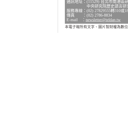
通訊地址：(11529) 台北市南港區
中央研究院歷史語言研究所研
服務專線：(02) 27829555轉310或1
傳真 ：(02) 2786-8834
E-mail ：
newsletter@teldap.tw
本電子報所有文字、圖片智財權為數位