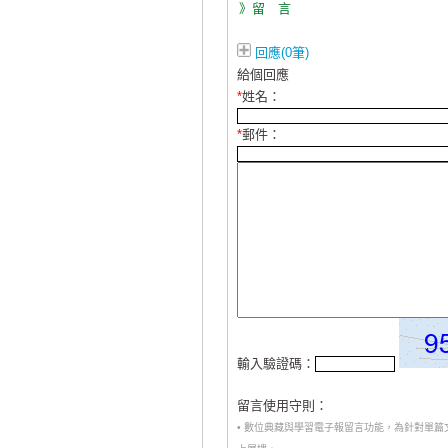
》留 言
回應(0筆)
給個回應
*
姓名：
*
郵件：
輸入驗證碼：
留言使用守則：
• 數位典藏與學習電子報留言功能，為針對單