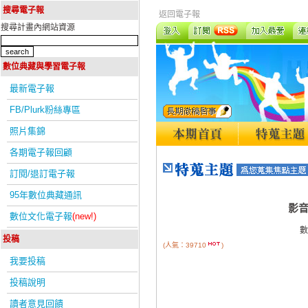
搜尋電子報
返回電子報
搜尋計畫內網站資源
數位典藏與學習電子報
最新電子報
FB/Plurk粉絲專區
照片集錦
各期電子報回顧
訂閱/退訂電子報
95年數位典藏通訊
影音
數位文化電子報
(new!)
數
投稿
(人氣：39710
)
我要投稿
投稿說明
讀者意見回饋