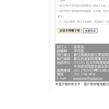
上層樓。
• 留言內容不得有違法或侵害他人權益之言論
• 對於明知不實或過度情緒謾罵、無意義、與
留言。
• 凡「姓名/暱稱」欄位涉及謾罵、髒話穢言
發行人 ：劉翠溶
總編輯 ：李宗焜
發行單位：數位典藏與數位學習國
執行編輯：數位訊息創新傳播子計
通訊地址：(11529) 台北市南港區
中央研究院歷史語言研究所研
服務專線：(02) 27829555轉310或1
傳真 ：(02) 2786-8834
E-mail ：
newsletter@teldap.tw
本電子報所有文字、圖片智財權為數位