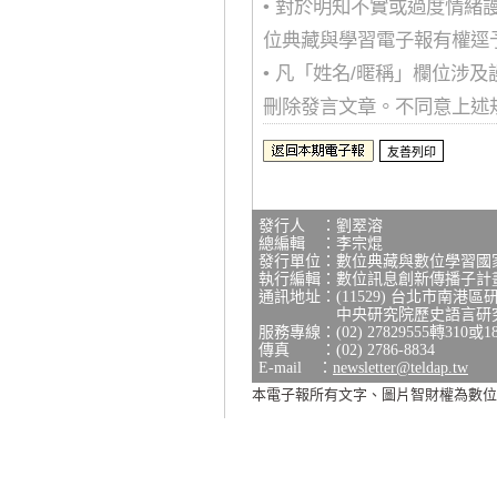
• 對於明知不實或過度情
位典藏與學習電子報有權逕
• 凡「姓名/暱稱」欄位涉
刪除發言文章。不同意上述
發行人 ：劉翠溶
總編輯 ：李宗焜
發行單位：數位典藏與數位學習國
執行編輯：數位訊息創新傳播子計
通訊地址：(11529) 台北市南港區
中央研究院歷史語言研究所研
服務專線：(02) 27829555轉310或1
傳真 ：(02) 2786-8834
E-mail ：
newsletter@teldap.tw
本電子報所有文字、圖片智財權為數位