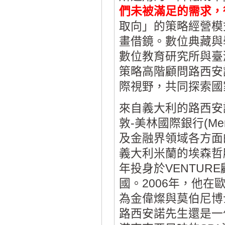
們未被滿足的需求，
取向」的策略經營模
畫借鏡。數位典藏與
數位教育研究所與臺
策略高階顧問路西安諾‧培
際視野，共同探索國
來自義大利的路西安諾‧培
敦-美林國際銀行(Merril
及金融界領域各方面
義大利米蘭的埃森哲顧問
年投身於VENTU
國。2006年，他
為金偉燦與莫伯尼博
路西安諾先生還是一