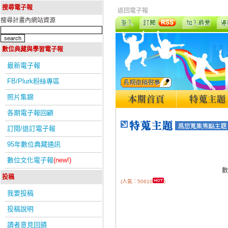
搜尋電子報
返回電子報
搜尋計畫內網站資源
數位典藏與學習電子報
最新電子報
FB/Plurk粉絲專區
照片集錦
各期電子報回顧
訂閱/退訂電子報
95年數位典藏通訊
數位文化電子報
(new!)
數
投稿
(人氣：50610
)
我要投稿
投稿說明
讀者意見回饋