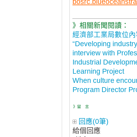
bosrc.blueoceanstra
》相關新聞閱讀：
經濟部工業局數位內
“Developing industry
interview with Prof
Industrial Developme
Learning Project
When culture encou
Program Director P
》留 言
回應(0筆)
給個回應