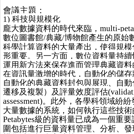
會議主題：
科技與規模化
1)
龐大數據資料的時代來臨，
multi-pet
數位圖書館
典藏
博物館產生的
原始
/
/
科學計算資料的大量產出，使得規模
形重要。另一方面，數位資料量持續
運用新方法來保存進而管理典藏資料
在資訊量激增的時代，自動化的儲存
自動化的典藏資料封包與展現、自動
遷移及複製）及評量效度評估
(
validat
。此外，各學科領域紛紛
assessment)
大量數據的系統，如何執行這些技術
級的資料量已成為一個重要
Petabytes
圍包括進行巨量資料管理、分析、發