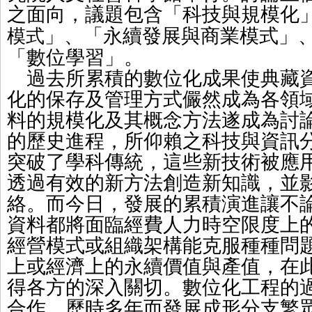
之面向，議題包含「科技與規模化
」、「永續發展與商業模式」
模式
「數位學習」。
過去所累積的數位化成果使典藏資
化的保存及管理方式儼然成為各領
料的規模化及其概念方法遂成為討
的歷史進程，
所仰賴之
科技與資訊
突破了學科傳統，這些新技術被應
透過有效的新方法創造新知識，並
絡。而今日，發展的累積演進讓不
資料都將面臨經費人力時空限度上
經營模式或組織架構能克服種種問
上或經濟上的永續價值與產值，在
得各方的深入關切。數位化工程的
合作，歷時多年而發展成形分支繁