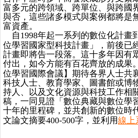
富多元的跨領域、跨單位、與跨國
與否，這些諸多模式與案例都將是
富資產。
自
年起一系列的數位化計畫
1998
位學習國家型科技計畫」，前後已
計畫即將告一段落。這十多年因有
付出，如今方能有
百花齊放的成果
位學習國際會議】期待各界人士共
科技人士、教育學家、圖書館或博
持人、以及文化資源與科技工作相
稿，一同見證「數位典藏與數位學
十年的里程碑，並共創新的數位時
文論文摘要
字，並利用
400-500
線上