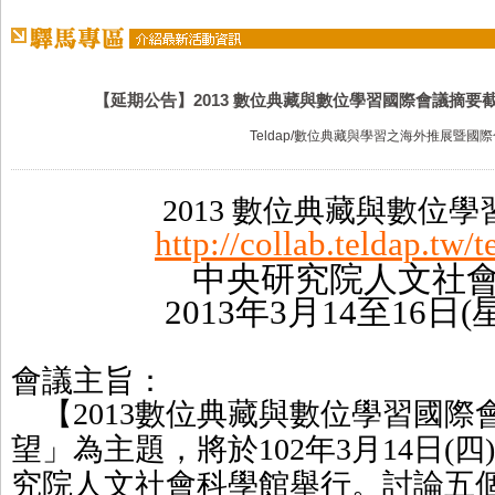
【延期公告】2013 數位典藏與數位學習國際會議摘要截稿
Teldap/數位典藏與學習之海外推展暨國
數位典藏與數位學
2013
http://collab.teldap.tw/
中央研究院人文社
年
月
至
日
2013
3
14
16
(
會議主旨：
【
數位典藏與數位學習國際
2013
望」為主題，
將
於
年
月
日
四
102
3
14
(
)
究院人文社會科學館舉行。討論五