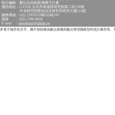
執行編輯：數位訊息創新傳播子計畫
通訊地址：(11529) 台北市南港區研究院路二段130號
中央研究院歷史語言研究所研究大樓114室
服務專線：(02) 27829555轉310或183
傳真 ：(02) 2786-8834
E-mail ：
newsletter@teldap.tw
本電子報所有文字、圖片智財權為數位典藏與數位學習國家型科技計畫所有。