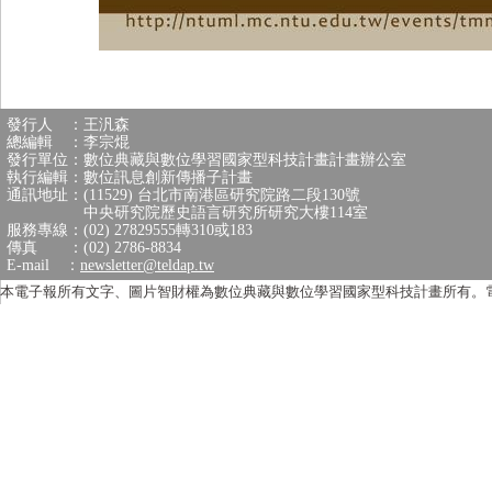
發行人 ：王汎森
總編輯 ：李宗焜
發行單位：數位典藏與數位學習國家型科技計畫計畫辦公室
執行編輯：數位訊息創新傳播子計畫
通訊地址：(11529) 台北市南港區研究院路二段130號
中央研究院歷史語言研究所研究大樓114室
服務專線：(02) 27829555轉310或183
傳真 ：(02) 2786-8834
E-mail ：
newsletter@teldap.tw
本電子報所有文字、圖片智財權為數位典藏與數位學習國家型科技計畫所有。