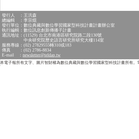
發行人 ：王汎森
總編輯 ：李宗焜
發行單位：數位典藏與數位學習國家型科技計畫計畫辦公室
執行編輯：數位訊息創新傳播子計畫
通訊地址：(11529) 台北市南港區研究院路二段130號
中央研究院歷史語言研究所研究大樓114室
服務專線：(02) 27829555轉310或183
傳真 ：(02) 2786-8834
E-mail ：
newsletter@teldap.tw
本電子報所有文字、圖片智財權為數位典藏與數位學習國家型科技計畫所有。