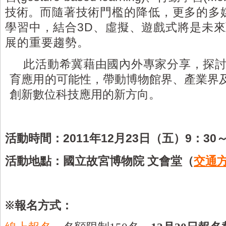
技術。
而隨著技術門檻的降低，更多的多
學習中，結合
3D
、虛擬、遊戲式將是未來
展的重要趨勢。
此活動希冀藉由國內外專家分享，探
育應用的可能性，帶動博物館界、產業界
創新數位科技應用的新方向。
：
活動時間
2011
年
12
月
23
日（五）
9
：
30
：
活動地點
國立故宮博物院 文會堂（
交通
※報名方式：