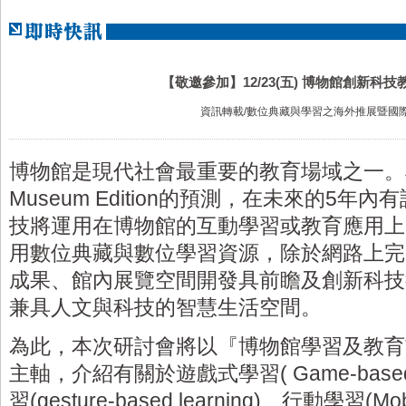
【敬邀參加】12/23(五) 博物館創新科
資訊轉載/數位典藏與學習之海外推展暨國
博物館是現代社會最重要的教育場域之一。
Museum Edition
的預測，在未來的
5
年內有
技將運用在博物館的互動學習或教育應用上
用數位典藏與數位學習資源，除於網路上完
成果、館內展覽空間開發具前瞻及創新科技
兼具人文與科技的智慧生活空間。
為此，本次研討會將以『博物館學習及教育
主軸，介紹有關於遊戲式學習
( Game-based
習
(gesture-based learning)
、行動學習
(Mob