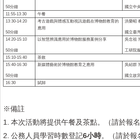
50
分鐘
國立中
11:55-13:30
午餐
13:30-14:20
考古遊戲與體感互動視訊遊戲在博物館教育的
洪榮昭 
應用
50
分鐘
國立臺
14:20-15:10
以智慧辨識應用於博物館服務案例分享
吳念祖 
50
分鐘
工研院
15:10-15:40
茶敘
15:40-16:30
新媒體藝術於博物館教育之應用
吳紹群
50
分鐘
國立故
16:30
賦歸
※備註
1.
本次活動將提供午餐及茶點。（請於報
2.
公務人員學習時數登記
6
小時
。（請於報