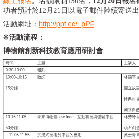
線上報名
。名額限制
名，
月
日報名
150
12
20
功者預計於
月
日以電子郵件陸續寄送
12
21
活動網址：
http://ppt.cc/_pPF
※活動流程：
博物館創新科技教育應用研討會
時間
主題
主講人
9:30-10:00
報到
10:00-10:15
致詞
林國平 
15
分鐘
國立故
徐典裕 
國立自
10:15-11:05
未來博物館
new face---
互動科技與體驗學習
林芳吟 
50
分鐘
頑石創
11:05-11:55
沉浸式技術於學習的應用
葉士青 