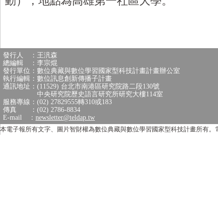
動），地點為高雄第一社區大學。
發行人 ：王汎森
總編輯 ：李宗焜
發行單位：數位典藏與數位學習國家型科技計畫計畫辦公室
執行編輯：數位訊息創新傳播子計畫
通訊地址：(11529) 台北市南港區研究院路二段130號
中央研究院歷史語言研究所研究大樓114室
服務專線：(02) 27829555轉310或183
傳真 ：(02) 2786-8834
E-mail ：
newsletter@teldap.tw
本電子報所有文字、圖片智財權為數位典藏與數位學習國家型科技計畫所有。