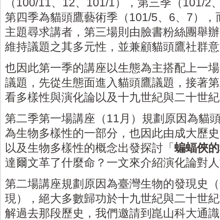
（100/11、12、101/1），第三季（101
第四季為貓頭鷹藝術季（101/5、6、7）
主題尋求講者，第三場則由臉書粉絲團舉辦
維持議題之其多元性，並兼顧貓頭鷹社群意
也因此第一季的講座以生態為主搭配上一場
議題，先從生態面進入貓頭鷹議題，接著第
看多樣性與演化論以及十九世紀與二十世紀
第二季第一場講座（11月）規劃原因為貓
為生物多樣性的一部分，也因此由成大歷史
以及生物多樣性的概念出發探討「
蝙蝠俠的
達爾文革了什麼命？一文來介紹演化論對人
第二場講座規劃原因為臺灣生物的發現史（
現），絕大多數歸功於十九世紀與二十世紀
解過去那段歷史，我們邀請到崑山科大通識