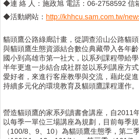
◆連 絡 人：施政旭 電話：06-2758592 信
◆活動網站：
http://khhcu.sam.com.tw/ne
貓頭鷹公路綠廊計畫，從調查沿山公路貓頭
與貓頭鷹生態資源結合數位典藏帶入各年齡
國小到高雄市第一社大，以系列課程帶給學員
半年更進一步結合成社群並以系列講座方式
愛好者，來進行客座教學與交流，藉此促進
持續多元化的環境教育及貓頭鷹課程運作。
營造貓頭鷹的家系列讀書會講座，自2011
以每季一單位三場講座為規劃，目前每季規
（100/8、9、10）為貓頭鷹生態季，第