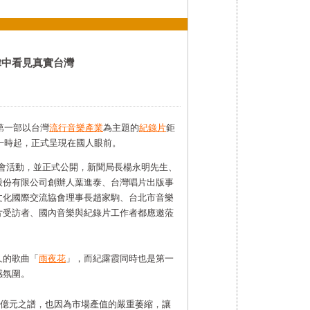
律中看見真實台灣
第一部以台灣
流行音樂
產業
為主題的
紀錄片
鉅
間十時起，正式呈現在國人眼前。
首映會活動，並正式公開，新聞局長楊永明先生、
股份有限公司創辦人葉進泰、台灣唱片出版事
文化國際交流協會理事長趙家駒、台北市音樂
片受訪者、國內音樂與紀錄片工作者都應邀蒞
久的歌曲「
雨夜花
」，而紀露霞同時也是第一
感氛圍。
~70億元之譜，也因為市場產值的嚴重萎縮，讓