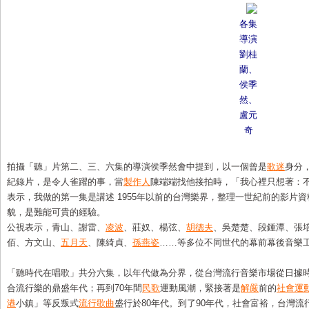
各集
導演
劉桂
蘭、
侯季
然、
盧元
奇
拍攝「聽」片第二、三、六集的導演侯季然會中提到，以一個曾是
歌迷
身分
紀錄片，是令人雀躍的事，當
製作人
陳端端找他接拍時，「我心裡只想著：
表示，我做的第一集是講述 1955年以前的台灣樂界，整理一世紀前的影片
貌，是難能可貴的經驗。
公視表示，青山、謝雷、
凌波
、莊奴、楊弦、
胡德夫
、吳楚楚、段鍾潭、張
佰、方文山、
五月天
、陳綺貞、
孫燕姿
……等多位不同世代的幕前幕後音樂
「聽時代在唱歌」共分六集，以年代做為分界，從台灣流行音樂市場從日據
合流行樂的鼎盛年代；再到70年間
民歌
運動風潮，緊接著是
解嚴
前的
社會運
港
小鎮」等反叛式
流行歌曲
盛行於80年代。到了90年代，社會富裕，台灣