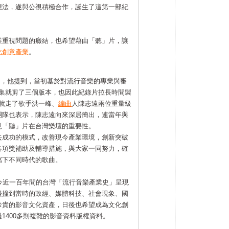
想法，遂與公視積極合作，誕生了這第一部紀
業重視問題的癥結，也希望藉由「聽」片，讓
化創意產業
。
，他提到，當初基於對流行音樂的專業與審
集就剪了三個版本，也因此紀錄片拉長時間製
就走了歌手洪一峰、
編曲
人陳志遠兩位重量級
團隊也表示，陳志遠向來深居簡出，連當年與
見「聽」片在台灣樂壇的重要性。
去成功的模式，改善現今產業環境，創新突破
各項獎補助及輔導措施，與大家一同努力，確
寫下不同時代的歌曲。
今近一百年間的台灣「流行音樂產業史」呈現
碰撞到當時的政經、媒體科技、社會現象、國
珍貴的影音文化資產，日後也希望成為文化創
1400多則複雜的影音資料版權資料。