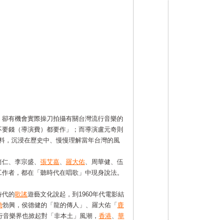
，卻有機會實際操刀拍攝有關台灣流行音樂的
不要錢（導演費）都要作」；而導演盧元奇則
資料，沉浸在歷史中、慢慢理解當年台灣的風
培仁、李宗盛、
張艾嘉
、
羅大佑
、周華健、伍
工作者，都在「聽時代在唱歌」中現身說法。
時代的
歌謠
遊藝文化說起，到1960年代電影結
動
勃興，侯德健的「龍的傳人」、羅大佑「
鹿
流行音樂界也掀起對「非本土」風潮，
香港
、
華