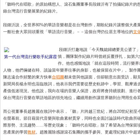
「聽時代在唱歌」的原始構想人、滾石集團董事長段鍾沂有了拍攝紀錄片的
錄台灣流行音樂展業的紀錄片。
段鍾沂說，全世界80%的華語音樂都是在台灣創作，期盼紀錄片讓整個大產
一般社會大眾回頭重視「華語流行音樂」－－這個台灣仍位居主導地位的
文
段鍾沂打趣地說「今天醜媳婦總要見公婆了」
慎，團隊製作紀錄片時曾經反覆掙扎，如第六
第一代台灣流行樂歌手紀露霞
作。他也感慨地說「就在這段時間，流行樂界
人物，他們倆健在時、談論當年樂界往事的身影，也被保留在片中」。製作
陳志遠合作頻繁的東方快車
合唱團
都未曾與他謀面，但卻願意出面受訪，顯
新聞局長楊永明也蒞臨致詞，他表示我們需要從歷史軌跡中，學習、觀摩過
產值低迷現況。他也說，我向在場的音樂人保證，政府將會持續規劃、進行
保台灣流行音樂在華語地區的領先地位，繼續用創作讓世界聽到台灣用生命
而公視董事長趙雅麗在致詞中表示，「聽」片跨越三世紀，將自20世紀初至
在螢幕前。節目藉當代音樂與歌曲素材貫穿，同時也全面討論該時代歌曲所
際形勢、主流趨勢……等歷史現象；「聽時代在唱歌」除了希望為台灣保留
意產業的學習
教材
。趙雅麗除感謝滾石集團的攜手參與、更處理紀錄片中超過