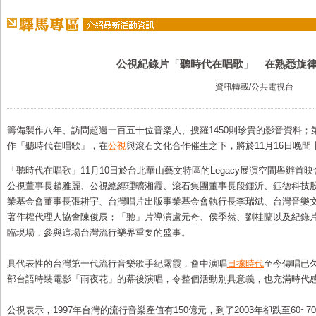
公視紀錄片「聽時代在唱歌」 在熟悉旋
資訊轉載/公共電視台
籌備製作八年、訪問超過一百五十位音樂人、搜羅1450則珍貴的影音資料；
作「聽時代在唱歌」，在
公視
與滾石文化合作催生之下，將於11月16日晚
「聽時代在唱歌」11月10日於台北華山藝文特區的Legacy展演空間舉辦
公視董事長趙雅麗、公視總經理曠湘霞、滾石集團董事長段鍾沂、鈺德科技
業基金會董事長張耕宇、台灣唱片出版事業基金會執行長李瑞斌、台灣音樂
著作權代理人協會陳俊辰；「聽」片導演盧元奇、侯季然、劉桂蘭以及紀錄
臨現場，參與這場台灣流行樂界重要的盛事。
具代表性的台灣第一代流行音樂歌手紀露霞，會中演唱
日據時代
至今傳唱已
部台語時裝電影「雨夜花」的幕後演唱，令整個活動別具意義，也充滿時代
公視表示，1997年台灣的流行音樂產值有150億元，到了2003年卻跌至60