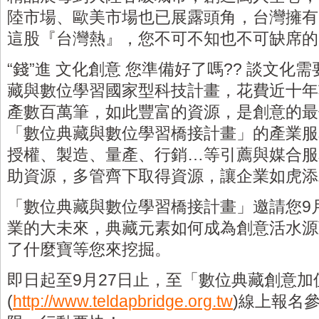
陸市場、歐美市場也已展露頭角，台灣擁有
這股『台灣熱』，您不可不知也不可缺席的
“錢”進 文化創意 您準備好了嗎?? 談文
藏與數位學習國家型科技計畫，花費近十年
產數百萬筆，如此豐富的資源，是創意的最
「數位典藏與數位學習橋接計畫」的產業服
授權、製造、量產、行銷…等引薦與媒合服
助資源，多管齊下取得資源，讓企業如虎添
「數位典藏與數位學習橋接計畫」邀請您9月
業的大未來，典藏元素如何成為創意活水源
了什麼寶等您來挖掘。
即日起至9月27日止，至「數位典藏創意加
(
http://www.teldapbridge.org.tw
)線上報名