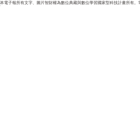
本電子報所有文字、圖片智財權為數位典藏與數位學習國家型科技計畫所有。