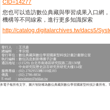
CID=14277
您也可以造訪數位典藏與學習成果入口網，
機構等不同線索，進行更多知識探索
http://catalog.digitalarchives.tw/dacs5/Sys
發行人 ：王汎森
總編輯 ：李宗焜
發行單位：數位典藏與數位學習國家型科技計畫計畫辦公室
執行編輯：數位訊息創新傳播子計畫
通訊地址：(11529) 台北市南港區研究院路二段130號
中央研究院歷史語言研究所研究大樓114室
服務專線：(02) 27829555轉310或183
傳真 ：(02) 2786-8834
E-mail ：
newsletter@teldap.tw
本電子報所有文字、圖片智財權為數位典藏與數位學習國家型科技計畫所有。