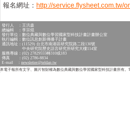
報名網址：
http://service.flysheet.com.tw/
發行人 ：王汎森
總編輯 ：李宗焜
發行單位：數位典藏與數位學習國家型科技計畫計畫辦公室
執行編輯：數位訊息創新傳播子計畫
通訊地址：(11529) 台北市南港區研究院路二段130號
中央研究院歷史語言研究所研究大樓114室
服務專線：(02) 27829555轉310或183
傳真 ：(02) 2786-8834
E-mail ：
newsletter@teldap.tw
本電子報所有文字、圖片智財權為數位典藏與數位學習國家型科技計畫所有。