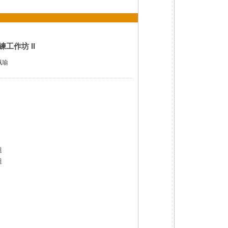
工作坊 II
珮瑜
組
組