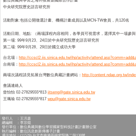
數位典藏與學習之海外推展暨國際合作計畫
中央研究院歷史語言研究所
活動對象:包括公開徵選計畫、機構計畫成員以及MCN-TW會員，共120名
活動日期、地點: （兩場課程內容相同，各學員可視需求，選擇其中一場參
第一場: 99年9月23、24日於中央研究院歷史語言研究所
第二場: 99年9月28、29日於國立成功大學
台北場：
http://ccscl2.iis.sinica.edu.tw/ihp/activity/attend.asp?comm=add
台南場：
http://ccscl2.iis.sinica.edu.tw/ihp/activity/attend.asp?comm=add
兩場次議程請見拓展台灣數位典藏計畫網站：
http://content.ndap.org.tw/ind
會議連絡人
曾怡怡 02-27829555*813
iitseng@gate.sinica.edu.tw
王珮瑜 02-27829555*817
wpu@gate.sinica.edu.tw
發行人 ：王汎森
總編輯 ：李宗焜
發行單位：數位典藏與數位學習國家型科技計畫計畫辦公室
執行編輯：數位訊息創新傳播子計畫
通訊地址：(11529) 台北市南港區研究院路二段130號