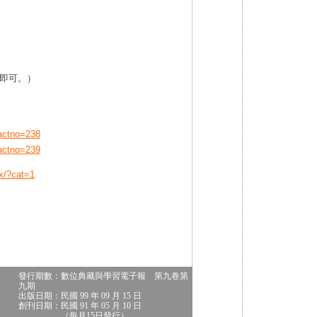
與即可。）
&actno=238
&actno=239
ex/?cat=1
發行期數：數位典藏與學習電子報 第九卷第
九期
出版日期：民國 99 年 09 月 15 日
創刊日期：民國 91 年 05 月 10 日
（每月15日發行）