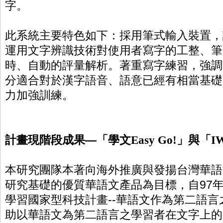
字。
此系統主要特色如下：採用筆式輸入裝置，
運用文字辨識技術對使用者寫字的工整、筆
時、自動的評量解析。著
重寫字練習，強調
分適合對於漢字語音、語意已經有相當基礎
力加強訓練。
計畫現階段成果
—
「
學文
Easy Go!
」與「
I
本研究團隊本著向海外推廣與發揚台灣華語
研究基礎的優質華語文產品為目標，自
97
學習國家型科技計
畫
--
華語文作為第二語言
助以華語文為第二語言之學習者在文字上的