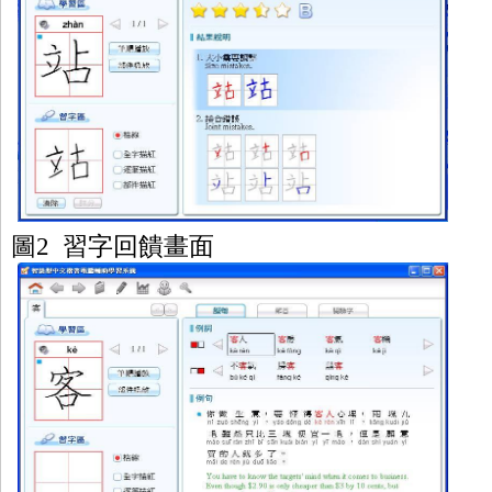
圖
2
習
字回饋畫面