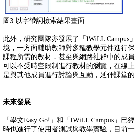
圖
3
以字帶詞檢索結
果畫面
此外，研究團隊亦發展了「
IWiLL Campus
境，一方面輔助教師對多種教學元件進行保
課程所需的教材
，甚至與網路社群中的成員
可以不受時空限制進行教材的瀏覽，在線上
是與其他成員進行討論與互動
，延伸課堂的
未來發展
「學文
Easy Go
!
」和「
IWiLL Campus
」
已經
時也進行了使用者測試與教學實驗，目前一