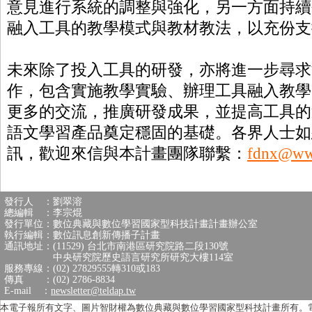
意見進行系統的調整與強化，
另一方面持續
融入工具的教學模式與教材教法，以充份支
未來除了投入工具的研發，亦將進一步尋求
作，包含實施教學實驗、辦理工具融入教學
更多的交流，推廣研發成果，並提高工具的
語文學習產品奠定穩固的基礎。各界人士如
訊，歡迎來信與本計畫團隊聯繫：
fdnx@ww
發行人 ：劉翠溶
總編輯 ：李宗焜
發行單位：數位典藏與數位學習國家型科技計畫計畫辦公室
執行編輯：數位訊息創新傳播子計畫
通訊地址：(11529) 台北市南港區研究院路二段130號
中央研究院歷史語言研究所研究大樓114室
服務專線：(02) 27829555轉310或183
傳真 ：(02) 2786-8834
E-mail ：
newsletter@teldap.tw
本電子報所有文字、圖片智財權為數位典藏與數位學習國家型科技計畫所有。