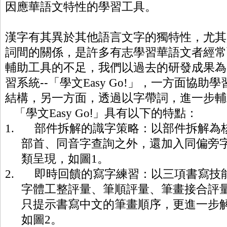
因應華語文特性的學習工具。
漢字有其異於其他語言文字的獨特性，尤其
詞間的關係，是許多有志學習華語文者經常
輔助工具的不足
，我們以過去的研發成果為
習系統
--
「
學文
Easy Go!
」，一方面協助學
結構，另一方面，透過以字帶詞，進
一步輔
「學文
Easy Go
!
」
具有以下的特點
：
1.
部件拆解的識字策略：以部件拆解為
部首、同音字查詢之外，還加入同偏旁
類呈現，
如圖
1
。
2.
即時回饋的寫字練習：以三項書寫技
字體工整評量、筆順評量、筆畫接合評
只提示書寫中文的筆畫順序，
更進一步
如圖
2
。