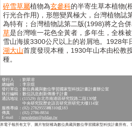
碎雪草屬
植物為
玄參科
的半寄生草本植物(
行光合作用)，形態變異極大，台灣植物誌第一
為特有；台灣植物誌第二版(1998)將之合
草
是台灣唯一花色全黃者，多年生，全株被
雪山海拔3300公尺以上的岩屑地。1928
湖大山
首度發現本種，1930年山本由松教
種。
發行人 ：劉翠溶
總編輯 ：李宗焜
發行單位：數位典藏與數位學習國家型科技計畫計畫辦公室
執行編輯：數位訊息創新傳播子計畫
通訊地址：(11529) 台北市南港區研究院路二段130號
中央研究院歷史語言研究所研究大樓114室
服務專線：(02) 27829555轉310或183
傳真 ：(02) 2786-8834
E-mail ：
newsletter@teldap.tw
本電子報所有文字、圖片智財權為數位典藏與數位學習國家型科技計畫所有。