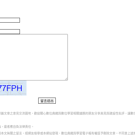
對單篇文章之意見交流園地，歡迎關心數位典藏與數位學習相關議題的朋友分享高見與建設性批評，讓數
論，違者應自負法律責任。
、與本文無關之留言，經網友檢舉或本網站發現，數位典藏與學習電子報有權逕予刪除文章。不同意上述