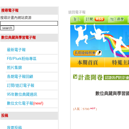
搜尋電子報
返回電子報
搜尋計畫內網站資源
數位典藏與學習電子報
最新電子報
FB/Plurk粉絲專區
照片集錦
各期電子報回顧
訂閱/退訂電子報
數位典藏與學習國
95年數位典藏通訊
數位文化電子報
(new!)
(人氣：5790
)
投稿
我要投稿