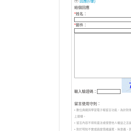
回應(0筆)
給個回應
*
姓名：
*
郵件：
輸入驗證碼：
留言使用守則：
• 數位典藏與學習電子報留言功能，為針
上層樓。
• 留言內容不得有違法或侵害他人權益之言
• 對於明知不實或過度情緒謾罵、無意義