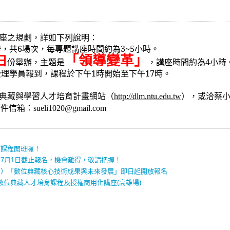
座之規劃，詳如下列說明：
辦，共
6
場次，每專題講座時間約為
3~5
小時。
「領導變革」
日
份舉辦，主題是
，講座時間約為
4
小時
受理學員報到，課程於下午
1
時開始至下午
17
時。
典藏與學習人才培育計畫網站（
），或洽蔡
http://dlm.ntu.edu.tw
郵件信箱：
sueli1020@gmail.com
訓課程開班囉！
7月1日截止報名，機會難得，敬請把握！
四）「數位典藏核心技術成果與未來發展」即日起開放報名
數位典藏人才培育課程及授權商用化講座(高雄場)