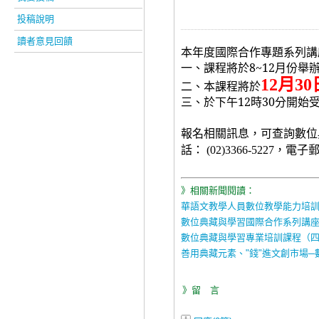
投稿說明
讀者意見回饋
本年度國際合作專題系列講
一、課程將於
8~12
月份舉
月
12
30
二、本課程將於
三、於下午
12
時
30
分開始
報名相關訊息，可查詢數位
話：
，電子
(02)3366-5227
》相關新聞閱讀：
華語文教學人員數位教學能力培
數位典藏與學習國際合作系列講座
數位典藏與學習專業培訓課程（
善用典藏元素、"錢"進文創市場─
》留 言