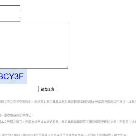
對單篇文章之意見交流園地，歡迎關心數位典藏與數位學習相關議題的朋友分享高見與建設性批評，讓數
論，違者應自負法律責任。
、與本文無關之留言，經網友檢舉或本網站發現，數位典藏與學習電子報有權逕予刪除文章。不同意上述
言、侵害他人權利，數位典藏與學習電子報有權逕予刪除發言文章。不同意上述規範者，請勿留言。