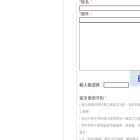
*
姓名：
*
郵件：
輸入驗證碼：
留言使用守則：
• 數位典藏與學習電子報留言功能，為針
上層樓。
• 留言內容不得有違法或侵害他人權益之言
• 對於明知不實或過度情緒謾罵、無意義
留言。
• 凡「姓名/暱稱」欄位涉及謾罵、髒話穢