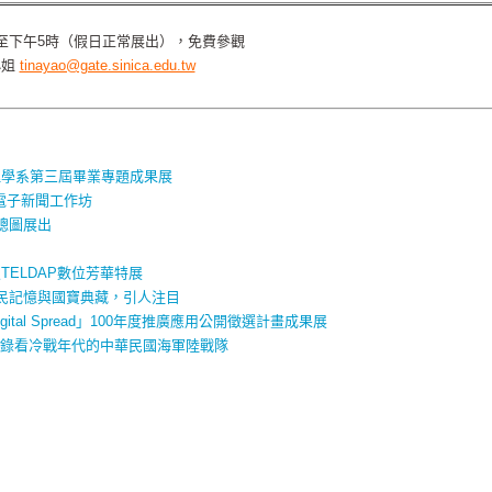
至下午5時（假日正常展出），免費參觀
小姐
tinayao@gate.sinica.edu.tw
理學系第三屆畢業專題成果展
P 電子新聞工作坊
總圖展出
ELDAP數位芳華特展
民記憶與國寶典藏，引人注目
tal Spread」100年度推廣應用公開徵選計畫成果展
合目錄看冷戰年代的中華民國海軍陸戰隊