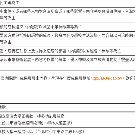
民主等為主
史事件，或者哪些人物對台灣所造成了哪些影響。內容將以台灣原住民、台灣
灣等為主
積的成長進步，內容將以國營事業及糖業等為主
學習方式包括校園環境的成長、教育內容及學校生活演變，內容將以日治時期
等為主
動，或曾在社會上及世界上造成的影響。內容將以省運會、棒球等為主
承及未來藝術發展。內容將以雲門舞集、優人神鼓及國立故宮博物院『靈畫活
計畫也將歷年成果展展出內容，呈現在年度成果展網址
http://ae.teldap.tw
，歡迎
地點
國立臺灣大學圖書館一樓多功能展覽廳
（台北市羅斯福路四段1號，椰林大道盡頭）
科技大樓一樓展示區（台北市和平東路二段106號）