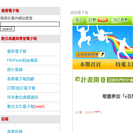
搜尋電子報
返回電子報
搜尋計畫內網站資源
數位典藏與學習電子報
最新電子報
FB/Plurk粉絲專區
照片集錦
各期電子報回顧
訂閱/退訂電子報
敬邀參加「e
95年數位典藏通訊
數位文化電子報
(new!)
(人氣：11127
)
投稿
我要投稿