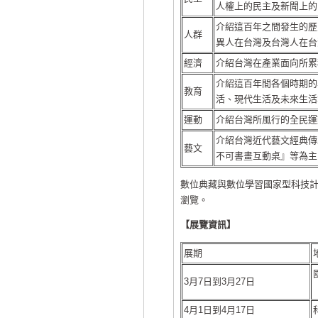
人權上的民主及新聞上的
介紹這百年之間發生的歷
人群
異人在台灣及台灣人在台
經濟
介紹台灣在產業面向所累
介紹這百年間各個時期的
教育
活、現代生活及未來生活
運動
介紹台灣所風行的全民運
介紹台灣近代藝文經典傳
藝文
不可書畫互動桌』等為主
數位典藏與數位學習國家型科技
瀏覽。
【展覽資訊】
展期
3月7日到3月27日
4月1日到4月17日