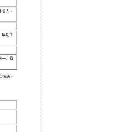
外省人、
、早期生
現—非看
您造訪、