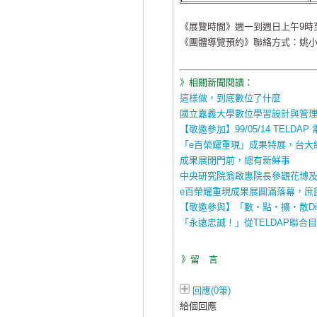
《展覽時間》週一到週日上午9時
《團體導覽預約》聯絡方式：姚
》相關新聞閱讀：
這樣做，到底數位了什麼
國立嘉義大學數位學習設計與管
【敬邀參加】99/05/14 TELDA
「e百榮耀重現」成果特展，台大
成果展閉門前，總有新鮮事
中央研究院翁啟惠院長參觀花博及T
e百榮耀重現成果展圓滿落幕，庶
【敬邀參與】「數‧點‧擴‧散Digi
「永遠忠誠！」從TELDAP聯
》留 言
回應(0筆)
給個回應