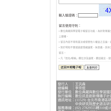
輸入驗證碼：
留言使用守則：
• 數位典藏與學習電子報留言功能，為針對單
上層樓。
• 留言內容不得有違法或侵害他人權益之言論
• 對於明知不實或過度情緒謾罵、無意義、與
留言。
• 凡「姓名/暱稱」欄位涉及謾罵、髒話穢言
發行人 ：王汎森
總編輯 ：李宗焜
發行單位：數位典藏與數位學習國
執行編輯：數位訊息創新傳播子計
通訊地址：(11529) 台北市南港區
中央研究院歷史語言研究所研
服務專線：(02) 27829555轉310或1